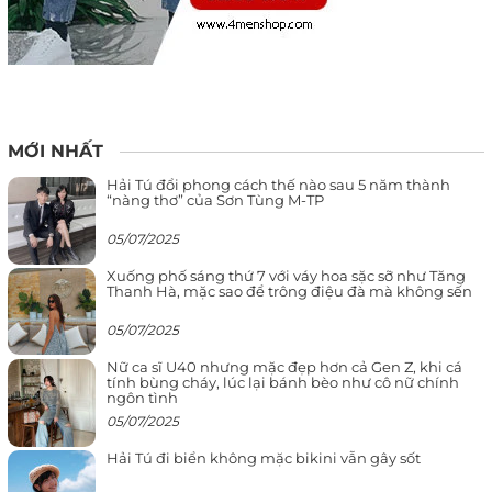
MỚI NHẤT
Hải Tú đổi phong cách thế nào sau 5 năm thành
“nàng thơ” của Sơn Tùng M-TP
05/07/2025
Xuống phố sáng thứ 7 với váy hoa sặc sỡ như Tăng
Thanh Hà, mặc sao để trông điệu đà mà không sến
05/07/2025
Nữ ca sĩ U40 nhưng mặc đẹp hơn cả Gen Z, khi cá
tính bùng cháy, lúc lại bánh bèo như cô nữ chính
ngôn tình
05/07/2025
Hải Tú đi biển không mặc bikini vẫn gây sốt