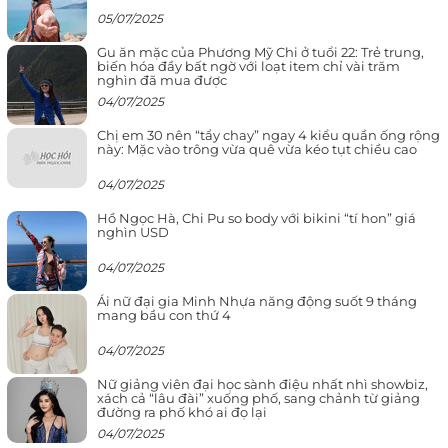
05/07/2025
Gu ăn mặc của Phương Mỹ Chi ở tuổi 22: Trẻ trung,
biến hóa đầy bất ngờ với loạt item chỉ vài trăm
nghìn đã mua được
04/07/2025
Chị em 30 nên “tẩy chay” ngay 4 kiểu quần ống rộng
này: Mặc vào trông vừa quê vừa kéo tụt chiều cao
04/07/2025
Hồ Ngọc Hà, Chi Pu so body với bikini “tí hon” giá
nghìn USD
04/07/2025
Ái nữ đại gia Minh Nhựa năng động suốt 9 tháng
mang bầu con thứ 4
04/07/2025
Nữ giảng viên đại học sành điệu nhất nhì showbiz,
xách cả “lâu đài” xuống phố, sang chảnh từ giảng
đường ra phố khó ai đọ lại
04/07/2025