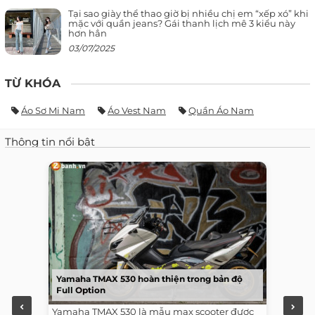
Tại sao giày thể thao giờ bị nhiều chị em “xếp xó” khi
mặc với quần jeans? Gái thanh lịch mê 3 kiểu này
hơn hẳn
03/07/2025
TỪ KHÓA
Áo Sơ Mi Nam
Áo Vest Nam
Quần Áo Nam
Thông tin nổi bật
Yamaha TMAX 530 hoàn thiện trong bản độ
Full Option
Yamaha TMAX 530 là mẫu max scooter được