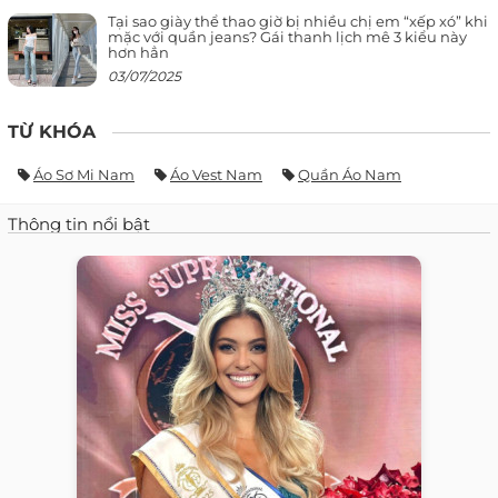
Tại sao giày thể thao giờ bị nhiều chị em “xếp xó” khi
mặc với quần jeans? Gái thanh lịch mê 3 kiểu này
hơn hẳn
03/07/2025
TỪ KHÓA
Áo Sơ Mi Nam
Áo Vest Nam
Quần Áo Nam
Thông tin nổi bật