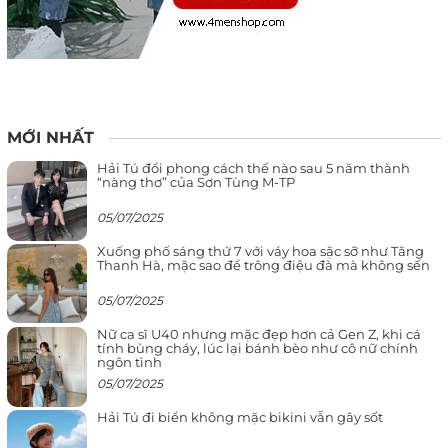
MỚI NHẤT
Hải Tú đổi phong cách thế nào sau 5 năm thành
“nàng thơ” của Sơn Tùng M-TP
05/07/2025
Xuống phố sáng thứ 7 với váy hoa sặc sỡ như Tăng
Thanh Hà, mặc sao để trông điệu đà mà không sến
05/07/2025
Nữ ca sĩ U40 nhưng mặc đẹp hơn cả Gen Z, khi cá
tính bùng cháy, lúc lại bánh bèo như cô nữ chính
ngôn tình
05/07/2025
Hải Tú đi biển không mặc bikini vẫn gây sốt