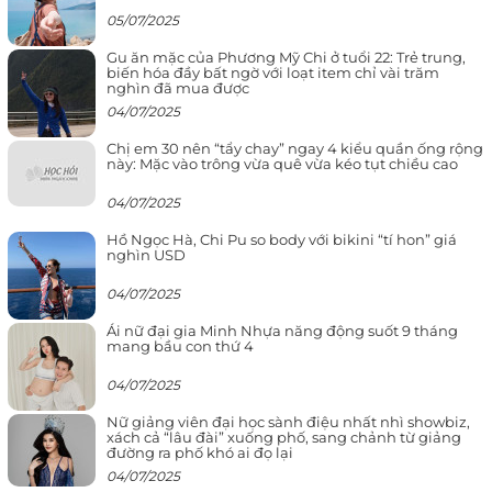
05/07/2025
Gu ăn mặc của Phương Mỹ Chi ở tuổi 22: Trẻ trung,
biến hóa đầy bất ngờ với loạt item chỉ vài trăm
nghìn đã mua được
04/07/2025
Chị em 30 nên “tẩy chay” ngay 4 kiểu quần ống rộng
này: Mặc vào trông vừa quê vừa kéo tụt chiều cao
04/07/2025
Hồ Ngọc Hà, Chi Pu so body với bikini “tí hon” giá
nghìn USD
04/07/2025
Ái nữ đại gia Minh Nhựa năng động suốt 9 tháng
mang bầu con thứ 4
04/07/2025
Nữ giảng viên đại học sành điệu nhất nhì showbiz,
xách cả “lâu đài” xuống phố, sang chảnh từ giảng
đường ra phố khó ai đọ lại
04/07/2025