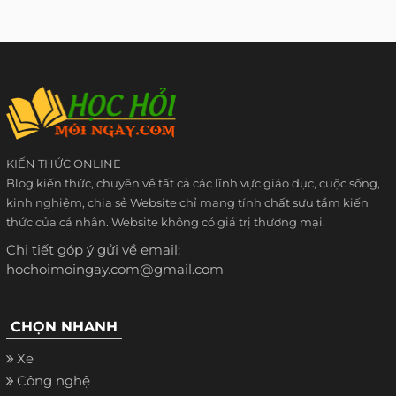
KIẾN THỨC ONLINE
Blog kiến thức, chuyên về tất cả các lĩnh vực giáo dục, cuộc sống,
kinh nghiệm, chia sẻ Website chỉ mang tính chất sưu tầm kiến
thức của cá nhân. Website không có giá trị thương mại.
Chi tiết góp ý gửi về email:
hochoimoingay.com@gmail.com
CHỌN NHANH
Xe
Công nghệ