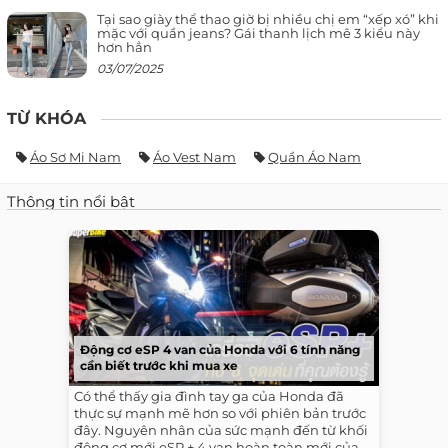
Tại sao giày thể thao giờ bị nhiều chị em “xếp xó” khi
mặc với quần jeans? Gái thanh lịch mê 3 kiểu này
hơn hẳn
03/07/2025
TỪ KHÓA
Áo Sơ Mi Nam
Áo Vest Nam
Quần Áo Nam
Thông tin nổi bật
Động cơ eSP 4 van của Honda với 6 tính năng
cần biết trước khi mua xe
Có thể thấy gia đình tay ga của Honda đã
thực sự mạnh mẽ hơn so với phiên bản trước
đây. Nguyên nhân của sức mạnh đến từ khối
động cơ mới eSP + 4 van hoàn toàn mới của