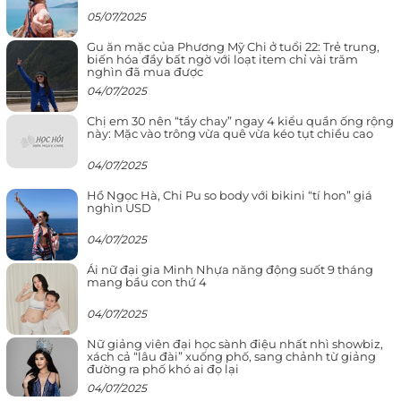
05/07/2025
Gu ăn mặc của Phương Mỹ Chi ở tuổi 22: Trẻ trung,
biến hóa đầy bất ngờ với loạt item chỉ vài trăm
nghìn đã mua được
04/07/2025
Chị em 30 nên “tẩy chay” ngay 4 kiểu quần ống rộng
này: Mặc vào trông vừa quê vừa kéo tụt chiều cao
04/07/2025
Hồ Ngọc Hà, Chi Pu so body với bikini “tí hon” giá
nghìn USD
04/07/2025
Ái nữ đại gia Minh Nhựa năng động suốt 9 tháng
mang bầu con thứ 4
04/07/2025
Nữ giảng viên đại học sành điệu nhất nhì showbiz,
xách cả “lâu đài” xuống phố, sang chảnh từ giảng
đường ra phố khó ai đọ lại
04/07/2025