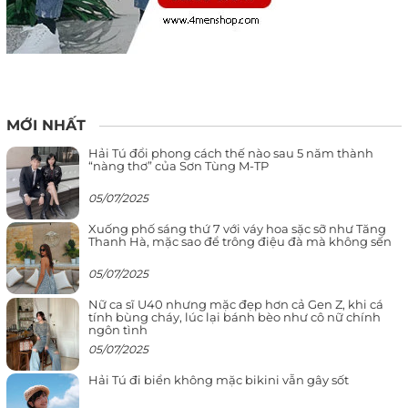
MỚI NHẤT
Hải Tú đổi phong cách thế nào sau 5 năm thành
“nàng thơ” của Sơn Tùng M-TP
05/07/2025
Xuống phố sáng thứ 7 với váy hoa sặc sỡ như Tăng
Thanh Hà, mặc sao để trông điệu đà mà không sến
05/07/2025
Nữ ca sĩ U40 nhưng mặc đẹp hơn cả Gen Z, khi cá
tính bùng cháy, lúc lại bánh bèo như cô nữ chính
ngôn tình
05/07/2025
Hải Tú đi biển không mặc bikini vẫn gây sốt