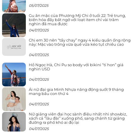
05/07/2025
Gu ăn mặc của Phương Mỹ Chi ở tuổi 22: Trẻ trung,
biến hóa đầy bất ngờ với loạt item chỉ vài trăm
nghìn đã mua được
04/07/2025
Chị em 30 nên “tẩy chay” ngay 4 kiểu quần ống rộng
này: Mặc vào trông vừa quê vừa kéo tụt chiều cao
04/07/2025
Hồ Ngọc Hà, Chi Pu so body với bikini “tí hon” giá
nghìn USD
04/07/2025
Ái nữ đại gia Minh Nhựa năng động suốt 9 tháng
mang bầu con thứ 4
04/07/2025
Nữ giảng viên đại học sành điệu nhất nhì showbiz,
xách cả “lâu đài” xuống phố, sang chảnh từ giảng
đường ra phố khó ai đọ lại
04/07/2025