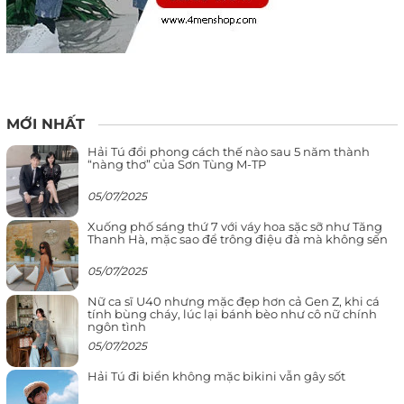
MỚI NHẤT
Hải Tú đổi phong cách thế nào sau 5 năm thành
“nàng thơ” của Sơn Tùng M-TP
05/07/2025
Xuống phố sáng thứ 7 với váy hoa sặc sỡ như Tăng
Thanh Hà, mặc sao để trông điệu đà mà không sến
05/07/2025
Nữ ca sĩ U40 nhưng mặc đẹp hơn cả Gen Z, khi cá
tính bùng cháy, lúc lại bánh bèo như cô nữ chính
ngôn tình
05/07/2025
Hải Tú đi biển không mặc bikini vẫn gây sốt