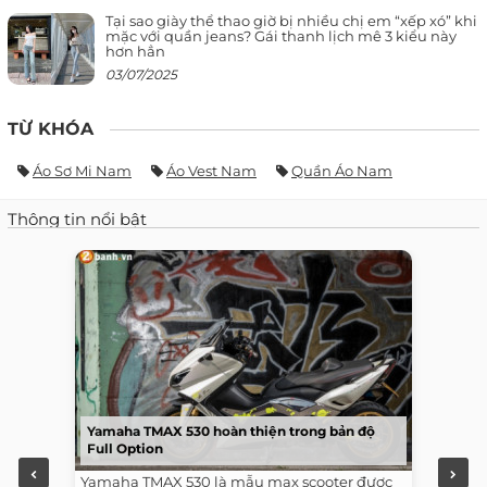
Tại sao giày thể thao giờ bị nhiều chị em “xếp xó” khi
mặc với quần jeans? Gái thanh lịch mê 3 kiểu này
hơn hẳn
03/07/2025
TỪ KHÓA
Áo Sơ Mi Nam
Áo Vest Nam
Quần Áo Nam
Thông tin nổi bật
Yamaha TMAX 530 hoàn thiện trong bản độ
Full Option
Yamaha TMAX 530 là mẫu max scooter được