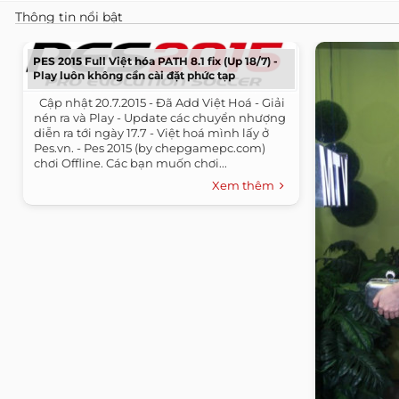
Thông tin nổi bật
PES 2015 Full Việt hóa PATH 8.1 fix (Up 18/7) -
Play luôn không cần cài đặt phức tạp
​ ​ Cập nhật 20.7.2015 - Đã Add Việt Hoá - Giải
nén ra và Play - Update các chuyển nhượng
diễn ra tới ngày 17.7 - Việt hoá mình lấy ở
Pes.vn. - Pes 2015 (by chepgamepc.com)
chơi Offline. Các bạn muốn chơi...
Xem thêm