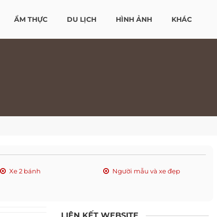
ẨM THỰC
DU LỊCH
HÌNH ẢNH
KHÁC
Xe 2 bánh
Người mẫu và xe đẹp
LIÊN KẾT WEBSITE