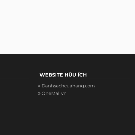
WEBSITE HỮU ÍCH
Danhsachcuahang.com
OneMall.vn