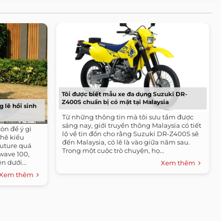
Tôi được biết mẫu xe đa dụng Suzuki DR-
Z400S chuẩn bị có mặt tại Malaysia
 lẽ hồi sinh
Từ những thông tin mà tôi sưu tầm được
sáng nay, giới truyền thông Malaysia có tiết
òn để ý gì
lộ về tin đồn cho rằng Suzuki DR-Z400S sẽ
chê kiểu
đến Malaysia, có lẽ là vào giữa năm sau.
uture quá
Trong một cuộc trò chuyện, họ...
wave 100,
n dưới...
Xem thêm
Xem thêm