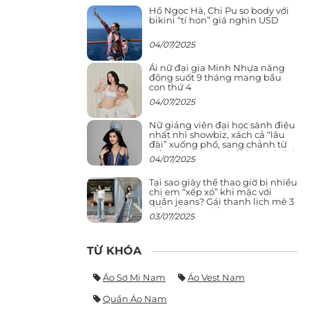
Hồ Ngọc Hà, Chi Pu so body với
bikini “tí hon” giá nghìn USD
04/07/2025
Ái nữ đại gia Minh Nhựa năng
động suốt 9 tháng mang bầu
con thứ 4
04/07/2025
Nữ giảng viên đại học sành điệu
nhất nhì showbiz, xách cả “lâu
đài” xuống phố, sang chảnh từ
giảng đường ra phố khó ai đọ lại
04/07/2025
Tại sao giày thể thao giờ bị nhiều
chị em “xếp xó” khi mặc với
quần jeans? Gái thanh lịch mê 3
kiểu này hơn hẳn
03/07/2025
TỪ KHÓA
Áo Sơ Mi Nam
Áo Vest Nam
Quần Áo Nam