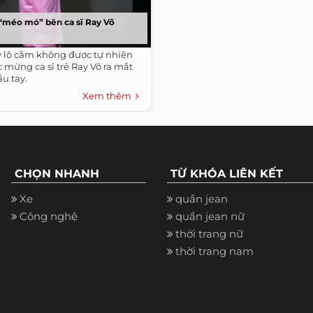
 “méo mó” bên ca sĩ Ray Võ
ly lộ cằm không được tự nhiên
 mừng ca sĩ trẻ Ray Võ ra mắt
u tay.
Xem thêm
CHỌN NHANH
TỪ KHÓA LIÊN KẾT
Xe
quần jean
Công nghệ
quần jean nữ
thời trang nữ
thời trang nam