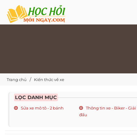
Trang chủ
Kiến thức về xe
LỌC DANH MỤC
Sửa xe mô tô - 2 bánh
Thông tin xe - Biker - Giải
đấu