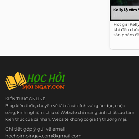
Kelly lộ cằm
Hot girl Kel
khi đến chúc
sản phẩm đầ
KIẾN THỨC ONLINE
Blog kiến thức, chuyên về tất cả các lĩnh vực giáo dục, cuộc
sống, kinh nghiệm, chia sẻ Website chỉ mang tính chất sưu tầm
kiến thức của cá nhân. Website không có giá trị thương mại.
Chi tiết góp ý gửi về email:
hochoimoingay.com@gmail.com