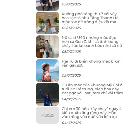
05/07/2025
Xuống phố sáng thứ 7 với váy
hoa sặc sỡ như Tăng Thanh Hà,
mặc sao để trông điệu đà mà
không sến
05/07/2025
Nữ ca sĩ U40 nhưng mặc đẹp
hơn cả Gen Z, khi cá tính bùng
cháy, lúc lại bánh bèo như cô nữ
chính ngôn tình
05/07/2025
Hải Tú đi biển không mặc bikini
vẫn gây sốt
05/07/2025
Gu ăn mặc của Phương Mỹ Chi ở
tuổi 22: Trẻ trung, biến hóa đầy
bất ngờ với loạt item chỉ vài trăm
nghìn đã mua được
04/07/2025
Chị em 30 nên “tẩy chay” ngay 4
kiểu quần ống rộng này: Mặc
vào trông vừa quê vừa kéo tụt
chiều cao
04/07/2025