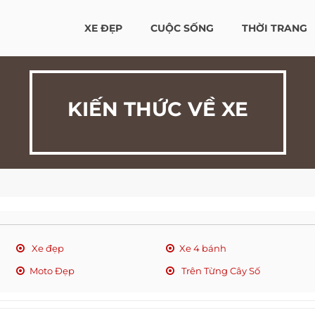
XE ĐẸP
CUỘC SỐNG
THỜI TRANG
KIẾN THỨC VỀ XE
Xe đẹp
Xe 4 bánh
Moto Đẹp
Trên Từng Cây Số