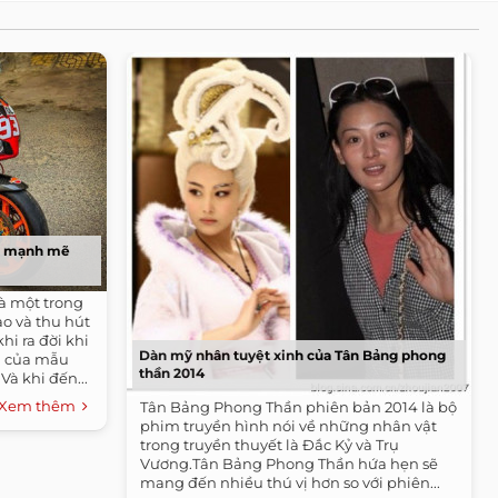
ộ mạnh mẽ
à một trong
o và thu hút
hi ra đời khi
Dàn mỹ nhân tuyệt xinh của Tân Bảng phong
m của mẫu
thần 2014
Và khi đến...
Xem thêm
Tân Bảng Phong Thần phiên bản 2014 là bộ
phim truyền hình nói về những nhân vật
trong truyền thuyết là Đắc Kỷ và Trụ
Vương.Tân Bảng Phong Thần hứa hẹn sẽ
mang đến nhiều thú vị hơn so với phiên...