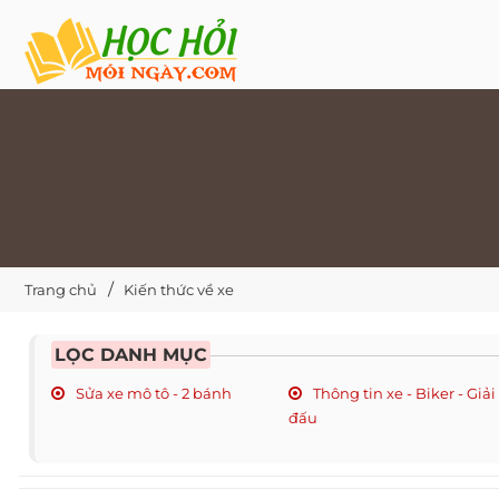
Trang chủ
Kiến thức về xe
LỌC DANH MỤC
Sửa xe mô tô - 2 bánh
Thông tin xe - Biker - Giải
đấu