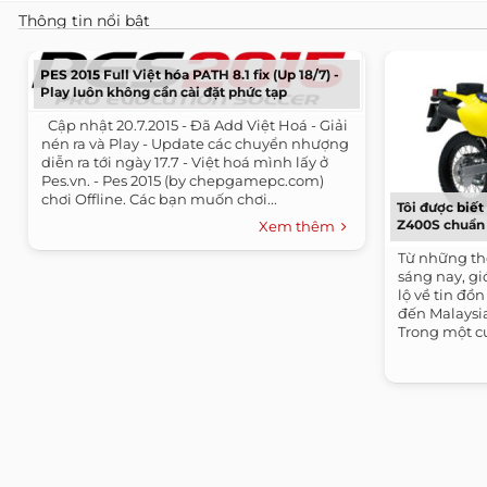
Thông tin nổi bật
PES 2015 Full Việt hóa PATH 8.1 fix (Up 18/7) -
Play luôn không cần cài đặt phức tạp
​ ​ Cập nhật 20.7.2015 - Đã Add Việt Hoá - Giải
nén ra và Play - Update các chuyển nhượng
diễn ra tới ngày 17.7 - Việt hoá mình lấy ở
Pes.vn. - Pes 2015 (by chepgamepc.com)
chơi Offline. Các bạn muốn chơi...
Tôi được biế
Z400S chuẩn b
Xem thêm
Từ những th
sáng nay, gi
lộ về tin đồ
đến Malaysia
Trong một cu