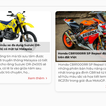
t mẫu xe đa dụng Suzuki DR-
ị có mặt tại Malaysia
Honda CBR1000RR SP Repsol đ
ông tin mà tôi sưu tầm được
trên đất Việt
ới truyền thông Malaysia có tiết
n cho rằng Suzuki DR-Z400S sẽ
Honda CBR1000RR SP Repsol l
, có lẽ là vào giữa năm sau.
những phiên bản hiệu năng ca
ộc trò chuyện, họ...
nhất trong gia đình CBR kể từ k
sở hữu màu sắc và họa tiết te
Xem thêm
RC213V trong giải đua MotoGP. 