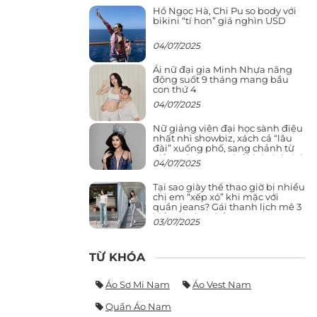
Hồ Ngọc Hà, Chi Pu so body với
bikini “tí hon” giá nghìn USD
04/07/2025
Ái nữ đại gia Minh Nhựa năng
động suốt 9 tháng mang bầu
con thứ 4
04/07/2025
Nữ giảng viên đại học sành điệu
nhất nhì showbiz, xách cả “lâu
đài” xuống phố, sang chảnh từ
giảng đường ra phố khó ai đọ lại
04/07/2025
Tại sao giày thể thao giờ bị nhiều
chị em “xếp xó” khi mặc với
quần jeans? Gái thanh lịch mê 3
kiểu này hơn hẳn
03/07/2025
TỪ KHÓA
Áo Sơ Mi Nam
Áo Vest Nam
Quần Áo Nam