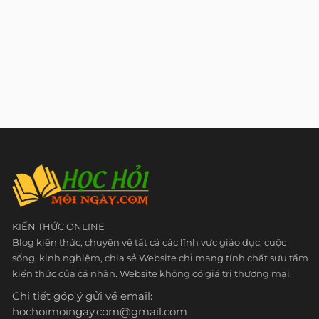
KIẾN THỨC ONLINE
Blog kiến thức, chuyên về tất cả các lĩnh vực giáo dục, cuộc
sống, kinh nghiệm, chia sẻ Website chỉ mang tính chất sưu tầm
kiến thức của cá nhân. Website không có giá trị thương mại.
Chi tiết góp ý gửi về email:
hochoimoingay.com@gmail.com