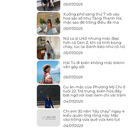
05/07/2025
Xuống phố sáng thứ 7 với váy
hoa sặc sỡ như Tăng Thanh Hà,
mặc sao để trông điệu đà mà
không sến
05/07/2025
Nữ ca sĩ U40 nhưng mặc đẹp
hơn cả Gen Z, khi cá tính bùng
cháy, lúc lại bánh bèo như cô nữ
chính ngôn tình
05/07/2025
Hải Tú đi biển không mặc bikini
vẫn gây sốt
05/07/2025
Gu ăn mặc của Phương Mỹ Chi ở
tuổi 22: Trẻ trung, biến hóa đầy
bất ngờ với loạt item chỉ vài trăm
nghìn đã mua được
04/07/2025
Chị em 30 nên “tẩy chay” ngay 4
kiểu quần ống rộng này: Mặc
vào trông vừa quê vừa kéo tụt
chiều cao
04/07/2025