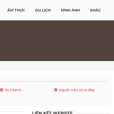
ẨM THỰC
DU LỊCH
HÌNH ẢNH
KHÁC
Xe 2 bánh
Người mẫu và xe đẹp
LIÊN KẾT WEBSITE