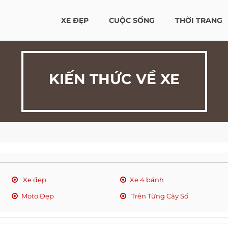
XE ĐẸP
CUỘC SỐNG
THỜI TRANG
KIẾN THỨC VỀ XE
Xe đẹp
Xe 4 bánh
Moto Đẹp
Trên Từng Cây Số