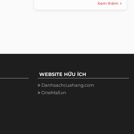
Xem thêm
WEBSITE HỮU ÍCH
Danhsachcuahang.com
OneMall.vn