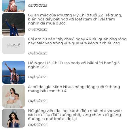
05/07/2025
Gu ăn mặc của Phương Mỹ Chi ở tuổi 22: Trẻ trung,
biến hóa đầy bất ngờ với loạt item chỉ vài trăm
nghìn đã mua được
04/07/2025
Chị em 30 nên “tẩy chay” ngay 4 kiểu quần ống rộng
này: Mặc vào trông vừa quê vừa kéo tụt chiều cao
04/07/2025
Hồ Ngọc Hà, Chi Pu so body với bikini “tí hon” giá
nghìn USD
04/07/2025
Ái nữ đại gia Minh Nhựa năng động suốt 9 tháng
mang bầu con thứ 4
04/07/2025
Nữ giảng viên đại học sành điệu nhất nhì showbiz,
xách cả “lâu đài” xuống phố, sang chảnh từ giảng
đường ra phố khó ai đọ lại
04/07/2025