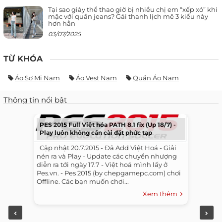
Tại sao giày thể thao giờ bị nhiều chị em “xếp xó” khi
mặc với quần jeans? Gái thanh lịch mê 3 kiểu này
hơn hẳn
03/07/2025
TỪ KHÓA
Áo Sơ Mi Nam
Áo Vest Nam
Quần Áo Nam
Thông tin nổi bật
PES 2015 Full Việt hóa PATH 8.1 fix (Up 18/7) -
Play luôn không cần cài đặt phức tạp
​ ​ Cập nhật 20.7.2015 - Đã Add Việt Hoá - Giải
nén ra và Play - Update các chuyển nhượng
diễn ra tới ngày 17.7 - Việt hoá mình lấy ở
Pes.vn. - Pes 2015 (by chepgamepc.com) chơi
Offline. Các bạn muốn chơi...
Xem thêm