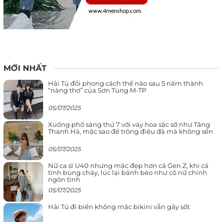
MỚI NHẤT
Hải Tú đổi phong cách thế nào sau 5 năm thành
“nàng thơ” của Sơn Tùng M-TP
05/07/2025
Xuống phố sáng thứ 7 với váy hoa sặc sỡ như Tăng
Thanh Hà, mặc sao để trông điệu đà mà không sến
05/07/2025
Nữ ca sĩ U40 nhưng mặc đẹp hơn cả Gen Z, khi cá
tính bùng cháy, lúc lại bánh bèo như cô nữ chính
ngôn tình
05/07/2025
Hải Tú đi biển không mặc bikini vẫn gây sốt