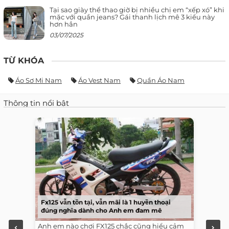
Tại sao giày thể thao giờ bị nhiều chị em “xếp xó” khi
mặc với quần jeans? Gái thanh lịch mê 3 kiểu này
hơn hẳn
03/07/2025
TỪ KHÓA
Áo Sơ Mi Nam
Áo Vest Nam
Quần Áo Nam
Thông tin nổi bật
Fx125 vẫn tồn tại, vẫn mãi là 1 huyền thoại
đúng nghĩa dành cho Anh em đam mê
Anh em nào chơi FX125 chắc cũng hiểu cảm