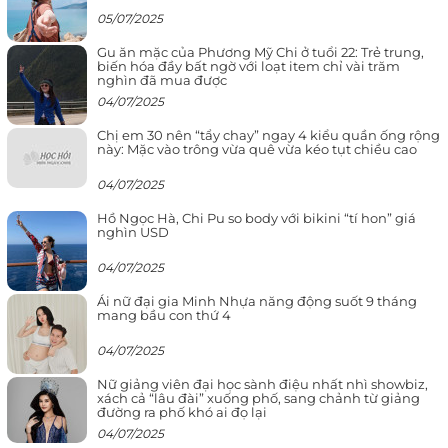
05/07/2025
Gu ăn mặc của Phương Mỹ Chi ở tuổi 22: Trẻ trung,
biến hóa đầy bất ngờ với loạt item chỉ vài trăm
nghìn đã mua được
04/07/2025
Chị em 30 nên “tẩy chay” ngay 4 kiểu quần ống rộng
này: Mặc vào trông vừa quê vừa kéo tụt chiều cao
04/07/2025
Hồ Ngọc Hà, Chi Pu so body với bikini “tí hon” giá
nghìn USD
04/07/2025
Ái nữ đại gia Minh Nhựa năng động suốt 9 tháng
mang bầu con thứ 4
04/07/2025
Nữ giảng viên đại học sành điệu nhất nhì showbiz,
xách cả “lâu đài” xuống phố, sang chảnh từ giảng
đường ra phố khó ai đọ lại
04/07/2025