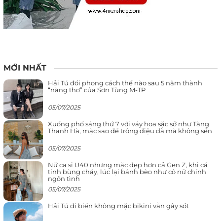
MỚI NHẤT
Hải Tú đổi phong cách thế nào sau 5 năm thành
“nàng thơ” của Sơn Tùng M-TP
05/07/2025
Xuống phố sáng thứ 7 với váy hoa sặc sỡ như Tăng
Thanh Hà, mặc sao để trông điệu đà mà không sến
05/07/2025
Nữ ca sĩ U40 nhưng mặc đẹp hơn cả Gen Z, khi cá
tính bùng cháy, lúc lại bánh bèo như cô nữ chính
ngôn tình
05/07/2025
Hải Tú đi biển không mặc bikini vẫn gây sốt