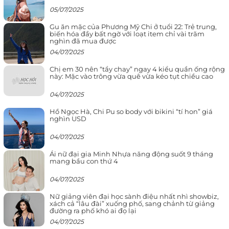
05/07/2025
Gu ăn mặc của Phương Mỹ Chi ở tuổi 22: Trẻ trung,
biến hóa đầy bất ngờ với loạt item chỉ vài trăm
nghìn đã mua được
04/07/2025
Chị em 30 nên “tẩy chay” ngay 4 kiểu quần ống rộng
này: Mặc vào trông vừa quê vừa kéo tụt chiều cao
04/07/2025
Hồ Ngọc Hà, Chi Pu so body với bikini “tí hon” giá
nghìn USD
04/07/2025
Ái nữ đại gia Minh Nhựa năng động suốt 9 tháng
mang bầu con thứ 4
04/07/2025
Nữ giảng viên đại học sành điệu nhất nhì showbiz,
xách cả “lâu đài” xuống phố, sang chảnh từ giảng
đường ra phố khó ai đọ lại
04/07/2025