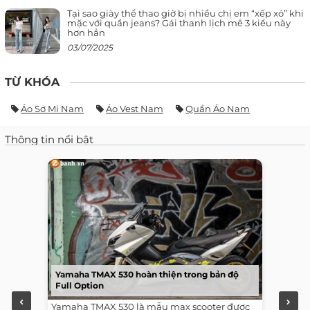
Tại sao giày thể thao giờ bị nhiều chị em “xếp xó” khi
mặc với quần jeans? Gái thanh lịch mê 3 kiểu này
hơn hẳn
03/07/2025
TỪ KHÓA
Áo Sơ Mi Nam
Áo Vest Nam
Quần Áo Nam
Thông tin nổi bật
Yamaha TMAX 530 hoàn thiện trong bản độ
Full Option
Yamaha TMAX 530 là mẫu max scooter được