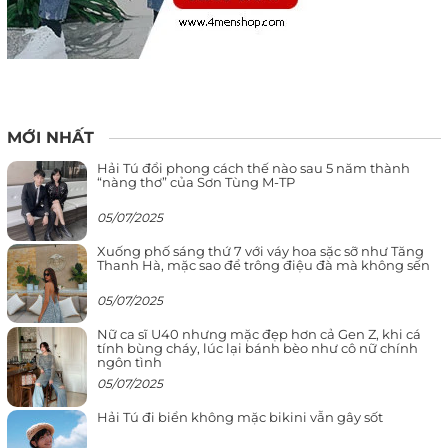
MỚI NHẤT
Hải Tú đổi phong cách thế nào sau 5 năm thành
“nàng thơ” của Sơn Tùng M-TP
05/07/2025
Xuống phố sáng thứ 7 với váy hoa sặc sỡ như Tăng
Thanh Hà, mặc sao để trông điệu đà mà không sến
05/07/2025
Nữ ca sĩ U40 nhưng mặc đẹp hơn cả Gen Z, khi cá
tính bùng cháy, lúc lại bánh bèo như cô nữ chính
ngôn tình
05/07/2025
Hải Tú đi biển không mặc bikini vẫn gây sốt