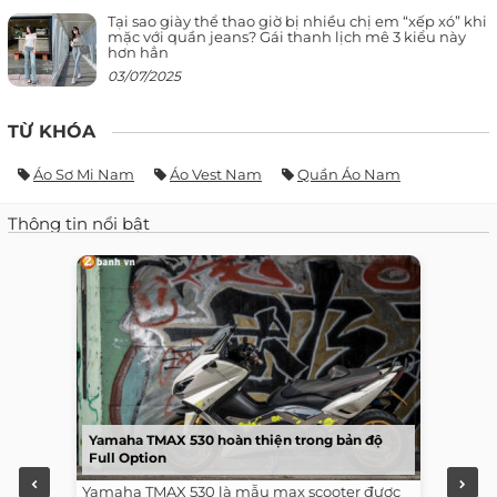
Tại sao giày thể thao giờ bị nhiều chị em “xếp xó” khi
mặc với quần jeans? Gái thanh lịch mê 3 kiểu này
hơn hẳn
03/07/2025
TỪ KHÓA
Áo Sơ Mi Nam
Áo Vest Nam
Quần Áo Nam
Thông tin nổi bật
Yamaha TMAX 530 hoàn thiện trong bản độ
Full Option
Yamaha TMAX 530 là mẫu max scooter được