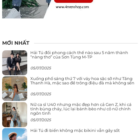
MỚI NHẤT
Hải Tú đổi phong cách thế nào sau 5 năm thành
“nàng thơ” của Sơn Tùng M-TP
05/07/2025
Xuống phố sáng thứ 7 với váy hoa sặc sỡ như Tăng
Thanh Hà, mặc sao để trông điệu đà mà không sến
05/07/2025
Nữ ca sĩ U40 nhưng mặc đẹp hơn cả Gen Z, khi cá
tính bùng cháy, lúc lại bánh bèo như cô nữ chính
ngôn tình
05/07/2025
Hải Tú đi biển không mặc bikini vẫn gây sốt