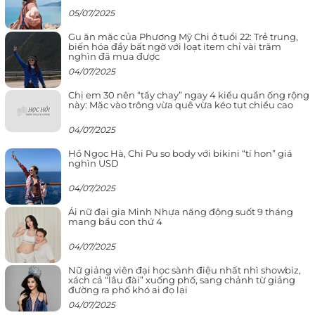
05/07/2025
Gu ăn mặc của Phương Mỹ Chi ở tuổi 22: Trẻ trung,
biến hóa đầy bất ngờ với loạt item chỉ vài trăm
nghìn đã mua được
04/07/2025
Chị em 30 nên “tẩy chay” ngay 4 kiểu quần ống rộng
này: Mặc vào trông vừa quê vừa kéo tụt chiều cao
04/07/2025
Hồ Ngọc Hà, Chi Pu so body với bikini “tí hon” giá
nghìn USD
04/07/2025
Ái nữ đại gia Minh Nhựa năng động suốt 9 tháng
mang bầu con thứ 4
04/07/2025
Nữ giảng viên đại học sành điệu nhất nhì showbiz,
xách cả “lâu đài” xuống phố, sang chảnh từ giảng
đường ra phố khó ai đọ lại
04/07/2025