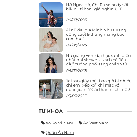
Hồ Ngọc Hà, Chi Pu so body với
bikini “tí hon” giá nghìn USD
04/07/2025
Ái nữ đại gia Minh Nhựa năng
động suốt 9 tháng mang bầu
con thứ 4
04/07/2025
Nữ giảng viên đại học sành điệu
nhất nhì showbiz, xách cả “lâu
đài” xuống phố, sang chảnh từ
giảng đường ra phố khó ai đọ lại
04/07/2025
Tại sao giày thể thao giờ bị nhiều
chị em “xếp xó” khi mặc với
quần jeans? Gái thanh lịch mê 3
kiểu này hơn hẳn
03/07/2025
TỪ KHÓA
Áo Sơ Mi Nam
Áo Vest Nam
Quần Áo Nam