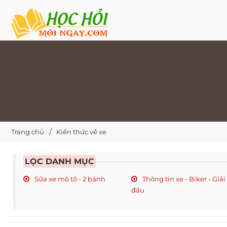
Trang chủ
Kiến thức về xe
LỌC DANH MỤC
Sửa xe mô tô - 2 bánh
Thông tin xe - Biker - Giải
đấu