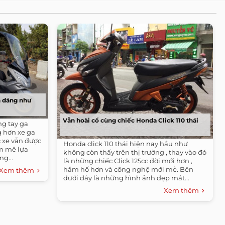
h dáng như
Vẫn hoài cổ cùng chiếc Honda Click 110 thái
ng tay ga
g hơn xe ga
c xe vẫn được
Honda click 110 thái hiện nay hầu như
m mê lựa
không còn thấy trên thị trường , thay vào đó
g...
là những chiếc Click 125cc đời mới hơn ,
hầm hố hơn và công nghệ mới mẻ. Bên
Xem thêm
dưới đây là những hình ảnh đẹp mắt...
Xem thêm