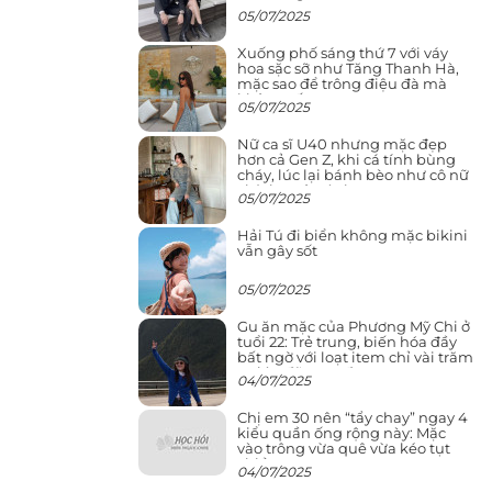
05/07/2025
Xuống phố sáng thứ 7 với váy
hoa sặc sỡ như Tăng Thanh Hà,
mặc sao để trông điệu đà mà
không sến
05/07/2025
Nữ ca sĩ U40 nhưng mặc đẹp
hơn cả Gen Z, khi cá tính bùng
cháy, lúc lại bánh bèo như cô nữ
chính ngôn tình
05/07/2025
Hải Tú đi biển không mặc bikini
vẫn gây sốt
05/07/2025
Gu ăn mặc của Phương Mỹ Chi ở
tuổi 22: Trẻ trung, biến hóa đầy
bất ngờ với loạt item chỉ vài trăm
nghìn đã mua được
04/07/2025
Chị em 30 nên “tẩy chay” ngay 4
kiểu quần ống rộng này: Mặc
vào trông vừa quê vừa kéo tụt
chiều cao
04/07/2025