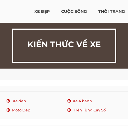
XE ĐẸP
CUỘC SỐNG
THỜI TRANG
KIẾN THỨC VỀ XE
Xe đẹp
Xe 4 bánh
Moto Đẹp
Trên Từng Cây Số