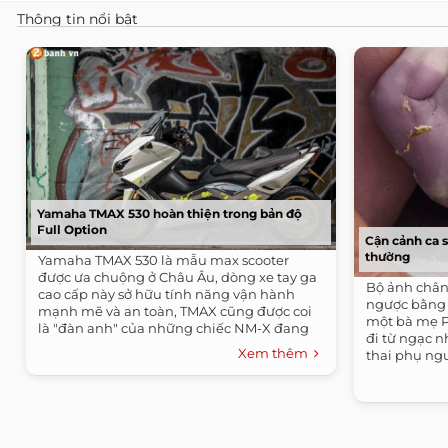
Thông tin nổi bật
Yamaha TMAX 530 hoàn thiện trong bản độ
Full Option
Cận cảnh ca 
thường
Yamaha TMAX 530 là mẫu max scooter
được ưa chuộng ở Châu Âu, dòng xe tay ga
Bộ ảnh chân 
cao cấp này sở hữu tính năng vận hành
ngược bằng 
mạnh mẽ và an toàn, TMAX cũng được coi
một bà mẹ P
là "đàn anh" của những chiếc NM-X đang
đi từ ngạc n
bán tại...
Xem thêm
thai phụ ngư