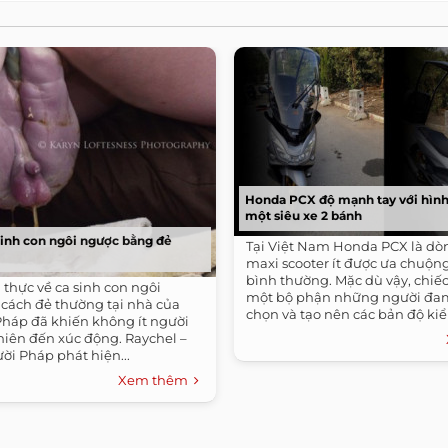
Honda PCX độ mạnh tay với hìn
một siêu xe 2 bánh
sinh con ngôi ngược bằng đẻ
Tại Việt Nam Honda PCX là dò
maxi scooter ít được ưa chuộn
bình thường. Mặc dù vậy, chiế
thực về ca sinh con ngôi
một bộ phận những người đa
cách đẻ thường tại nhà của
chọn và tạo nên các bản độ kiển
háp đã khiến không ít người
hiên đến xúc động. Raychel –
ời Pháp phát hiện...
Xem thêm