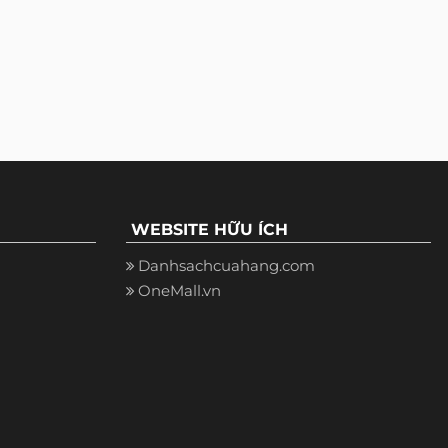
WEBSITE HỮU ÍCH
Danhsachcuahang.com
OneMall.vn