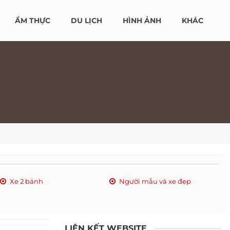
ẨM THỰC
DU LỊCH
HÌNH ẢNH
KHÁC
Xe 2 bánh
Người mẫu và xe đẹp
LIÊN KẾT WEBSITE