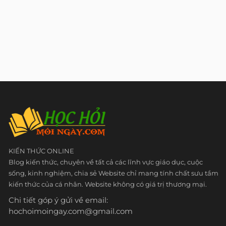
KIẾN THỨC ONLINE
Blog kiến thức, chuyên về tất cả các lĩnh vực giáo dục, cuộc
sống, kinh nghiệm, chia sẻ Website chỉ mang tính chất sưu tầm
kiến thức của cá nhân. Website không có giá trị thương mại.
Chi tiết góp ý gửi về email:
hochoimoingay.com@gmail.com