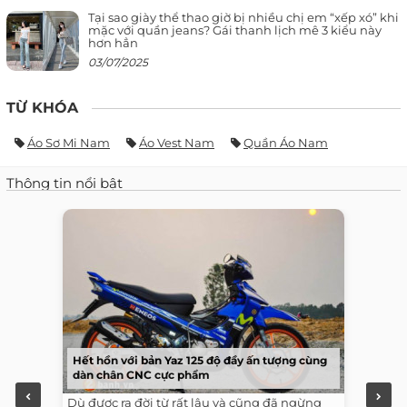
Tại sao giày thể thao giờ bị nhiều chị em “xếp xó” khi
mặc với quần jeans? Gái thanh lịch mê 3 kiểu này
hơn hẳn
03/07/2025
TỪ KHÓA
Áo Sơ Mi Nam
Áo Vest Nam
Quần Áo Nam
Thông tin nổi bật
Hết hồn với bản Yaz 125 độ đầy ấn tượng cùng
dàn chân CNC cực phẩm
Dù được ra đời từ rất lâu và cũng đã ngừng