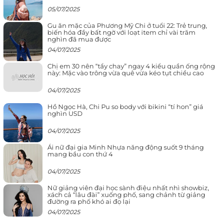
05/07/2025
Gu ăn mặc của Phương Mỹ Chi ở tuổi 22: Trẻ trung,
biến hóa đầy bất ngờ với loạt item chỉ vài trăm
nghìn đã mua được
04/07/2025
Chị em 30 nên “tẩy chay” ngay 4 kiểu quần ống rộng
này: Mặc vào trông vừa quê vừa kéo tụt chiều cao
04/07/2025
Hồ Ngọc Hà, Chi Pu so body với bikini “tí hon” giá
nghìn USD
04/07/2025
Ái nữ đại gia Minh Nhựa năng động suốt 9 tháng
mang bầu con thứ 4
04/07/2025
Nữ giảng viên đại học sành điệu nhất nhì showbiz,
xách cả “lâu đài” xuống phố, sang chảnh từ giảng
đường ra phố khó ai đọ lại
04/07/2025