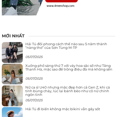
MỚI NHẤT
Hải Tú đổi phong cách thế nào sau 5 năm thành
“nàng thơ” của Sơn Tùng M-TP
05/07/2025
Xuống phố sáng thứ 7 với váy hoa sặc sỡ như Tăng
Thanh Hà, mặc sao để trông điệu đà mà không sến
05/07/2025
Nữ ca sĩ U40 nhưng mặc đẹp hơn cả Gen Z, khi cá
tính bùng cháy, lúc lại bánh bèo như cô nữ chính
ngôn tình
05/07/2025
Hải Tú đi biển không mặc bikini vẫn gây sốt