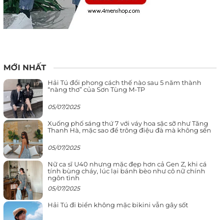
MỚI NHẤT
Hải Tú đổi phong cách thế nào sau 5 năm thành
“nàng thơ” của Sơn Tùng M-TP
05/07/2025
Xuống phố sáng thứ 7 với váy hoa sặc sỡ như Tăng
Thanh Hà, mặc sao để trông điệu đà mà không sến
05/07/2025
Nữ ca sĩ U40 nhưng mặc đẹp hơn cả Gen Z, khi cá
tính bùng cháy, lúc lại bánh bèo như cô nữ chính
ngôn tình
05/07/2025
Hải Tú đi biển không mặc bikini vẫn gây sốt