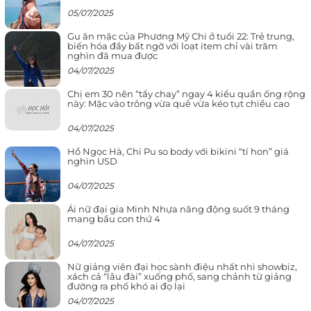
05/07/2025
Gu ăn mặc của Phương Mỹ Chi ở tuổi 22: Trẻ trung,
biến hóa đầy bất ngờ với loạt item chỉ vài trăm
nghìn đã mua được
04/07/2025
Chị em 30 nên “tẩy chay” ngay 4 kiểu quần ống rộng
này: Mặc vào trông vừa quê vừa kéo tụt chiều cao
04/07/2025
Hồ Ngọc Hà, Chi Pu so body với bikini “tí hon” giá
nghìn USD
04/07/2025
Ái nữ đại gia Minh Nhựa năng động suốt 9 tháng
mang bầu con thứ 4
04/07/2025
Nữ giảng viên đại học sành điệu nhất nhì showbiz,
xách cả “lâu đài” xuống phố, sang chảnh từ giảng
đường ra phố khó ai đọ lại
04/07/2025