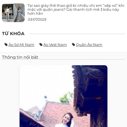
Tại sao giày thể thao giờ bị nhiều chị em “xếp xó” khi
mặc với quần jeans? Gái thanh lịch mê 3 kiểu này
hơn hẳn
03/07/2025
TỪ KHÓA
Áo Sơ Mi Nam
Áo Vest Nam
Quần Áo Nam
Thông tin nổi bật