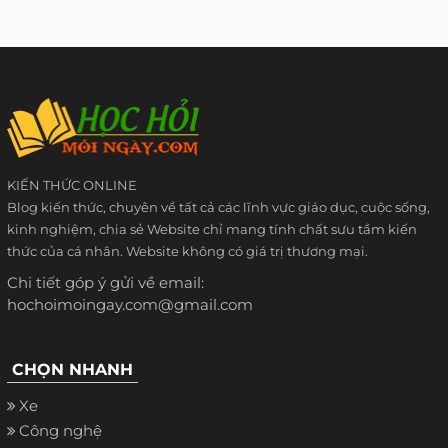
KIẾN THỨC ONLINE
Blog kiến thức, chuyên về tất cả các lĩnh vực giáo dục, cuộc sống,
kinh nghiệm, chia sẻ Website chỉ mang tính chất sưu tầm kiến
thức của cá nhân. Website không có giá trị thương mại.
Chi tiết góp ý gửi về email:
hochoimoingay.com@gmail.com
CHỌN NHANH
Xe
Công nghệ