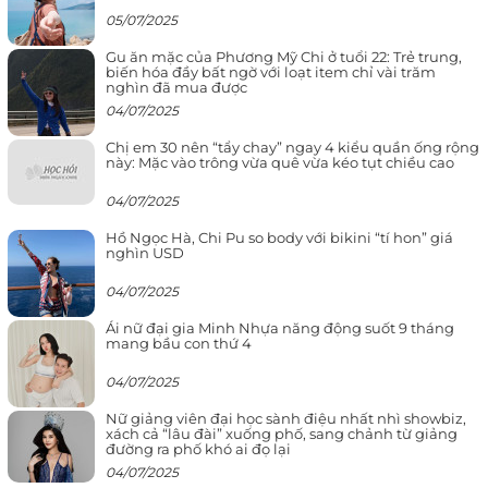
05/07/2025
Gu ăn mặc của Phương Mỹ Chi ở tuổi 22: Trẻ trung,
biến hóa đầy bất ngờ với loạt item chỉ vài trăm
nghìn đã mua được
04/07/2025
Chị em 30 nên “tẩy chay” ngay 4 kiểu quần ống rộng
này: Mặc vào trông vừa quê vừa kéo tụt chiều cao
04/07/2025
Hồ Ngọc Hà, Chi Pu so body với bikini “tí hon” giá
nghìn USD
04/07/2025
Ái nữ đại gia Minh Nhựa năng động suốt 9 tháng
mang bầu con thứ 4
04/07/2025
Nữ giảng viên đại học sành điệu nhất nhì showbiz,
xách cả “lâu đài” xuống phố, sang chảnh từ giảng
đường ra phố khó ai đọ lại
04/07/2025