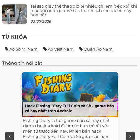
Tại sao giày thể thao giờ bị nhiều chị em “xếp xó” khi
mặc với quần jeans? Gái thanh lịch mê 3 kiểu này
hơn hẳn
03/07/2025
TỪ KHÓA
Áo Sơ Mi Nam
Áo Vest Nam
Quần Áo Nam
Thông tin nổi bật
Hack Fishing Diary Full Coin và Sò - game bắn
cá hay nhất trên Android
Fishing Diary là tựa game bắn cá hay nhất
dành cho Android được các bạn trẻ rất yêu
mến từ trước đến nay. Phiên bản hack
Fishing Diary Full Coin và Sò giúp các bạn