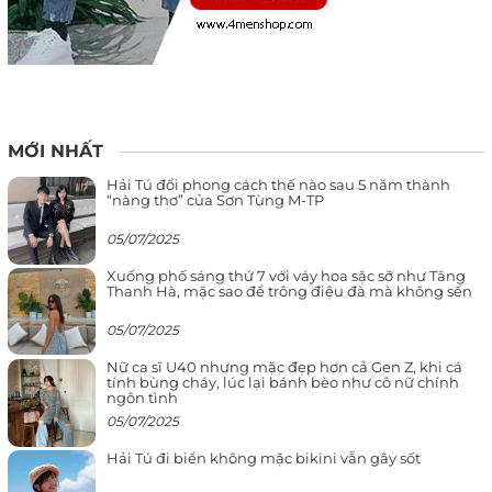
MỚI NHẤT
Hải Tú đổi phong cách thế nào sau 5 năm thành
“nàng thơ” của Sơn Tùng M-TP
05/07/2025
Xuống phố sáng thứ 7 với váy hoa sặc sỡ như Tăng
Thanh Hà, mặc sao để trông điệu đà mà không sến
05/07/2025
Nữ ca sĩ U40 nhưng mặc đẹp hơn cả Gen Z, khi cá
tính bùng cháy, lúc lại bánh bèo như cô nữ chính
ngôn tình
05/07/2025
Hải Tú đi biển không mặc bikini vẫn gây sốt