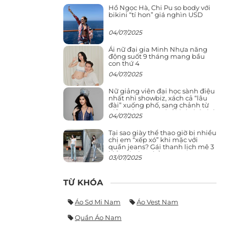
Hồ Ngọc Hà, Chi Pu so body với
bikini “tí hon” giá nghìn USD
04/07/2025
Ái nữ đại gia Minh Nhựa năng
động suốt 9 tháng mang bầu
con thứ 4
04/07/2025
Nữ giảng viên đại học sành điệu
nhất nhì showbiz, xách cả “lâu
đài” xuống phố, sang chảnh từ
giảng đường ra phố khó ai đọ lại
04/07/2025
Tại sao giày thể thao giờ bị nhiều
chị em “xếp xó” khi mặc với
quần jeans? Gái thanh lịch mê 3
kiểu này hơn hẳn
03/07/2025
TỪ KHÓA
Áo Sơ Mi Nam
Áo Vest Nam
Quần Áo Nam