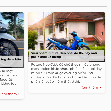
Siêu phẩm Future Neo phải độ thế này mới
gọi là chơi xe kiểng
 bằng dàn chân
Future Neo được độ chế theo nhiều phong
cách option khác nhau, phiên bản dưới đây
7 là một
mình sưu tầm được vô cùng hiếm. Bởi
và toát lên
những món đồ chơi mà chủ xe lựa chọn đa
được rất
phần là ít gặp hiếm thấy ở thị...
 kiểng lựa
Xem thêm
Xem thêm