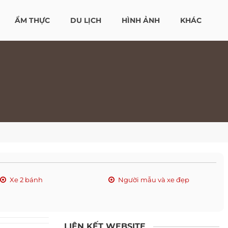
ẨM THỰC
DU LỊCH
HÌNH ẢNH
KHÁC
Xe 2 bánh
Người mẫu và xe đẹp
LIÊN KẾT WEBSITE