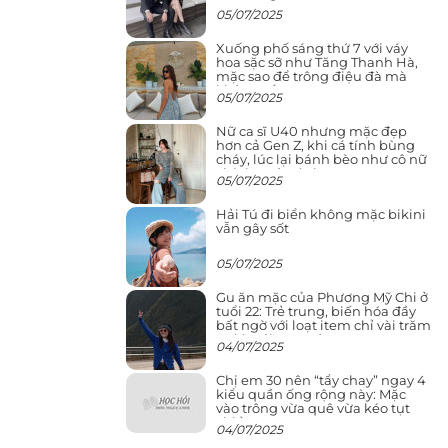
05/07/2025
Xuống phố sáng thứ 7 với váy
hoa sặc sỡ như Tăng Thanh Hà,
mặc sao để trông điệu đà mà
không sến
05/07/2025
Nữ ca sĩ U40 nhưng mặc đẹp
hơn cả Gen Z, khi cá tính bùng
cháy, lúc lại bánh bèo như cô nữ
chính ngôn tình
05/07/2025
Hải Tú đi biển không mặc bikini
vẫn gây sốt
05/07/2025
Gu ăn mặc của Phương Mỹ Chi ở
tuổi 22: Trẻ trung, biến hóa đầy
bất ngờ với loạt item chỉ vài trăm
nghìn đã mua được
04/07/2025
Chị em 30 nên “tẩy chay” ngay 4
kiểu quần ống rộng này: Mặc
vào trông vừa quê vừa kéo tụt
chiều cao
04/07/2025