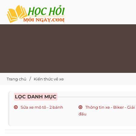
Trang chủ
Kiến thức về xe
LỌC DANH MỤC
Sửa xe mô tô - 2 bánh
Thông tin xe - Biker - Giải
đấu