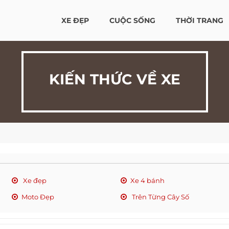
XE ĐẸP
CUỘC SỐNG
THỜI TRANG
KIẾN THỨC VỀ XE
Xe đẹp
Xe 4 bánh
Moto Đẹp
Trên Từng Cây Số