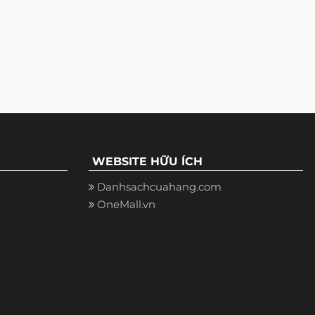
WEBSITE HỮU ÍCH
Danhsachcuahang.com
OneMall.vn