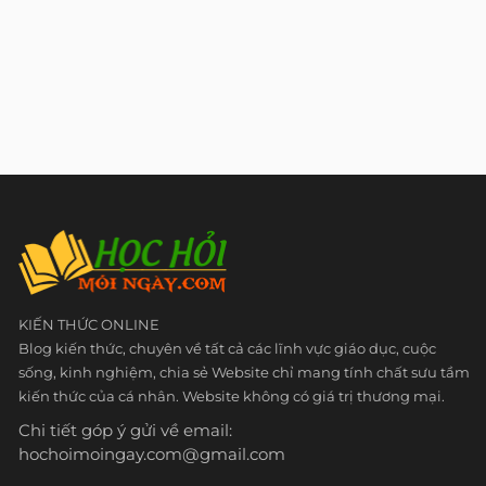
KIẾN THỨC ONLINE
Blog kiến thức, chuyên về tất cả các lĩnh vực giáo dục, cuộc
sống, kinh nghiệm, chia sẻ Website chỉ mang tính chất sưu tầm
kiến thức của cá nhân. Website không có giá trị thương mại.
Chi tiết góp ý gửi về email:
hochoimoingay.com@gmail.com