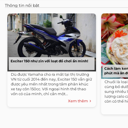
Thông tin nổi bật
Exciter 150 như zin với loạt đồ chơi ẩn mình!
Cách làm kem
phút mà ăn đ
Dù được Yamaha cho ra mắt tại thị trường
VN từ cuối 2014 đến nay, Exciter 150 vẫn giữ
Chuối là lo
được yêu mến nhất trong tầm phân khúc
cùng bổ dưỡ
xe tay côn 150cc. Với ngoại hình thể thao
sung nhiều l
vốn có của mình, chỉ cần một...
lượng calo c
Xem thêm
còn có thể hỗ