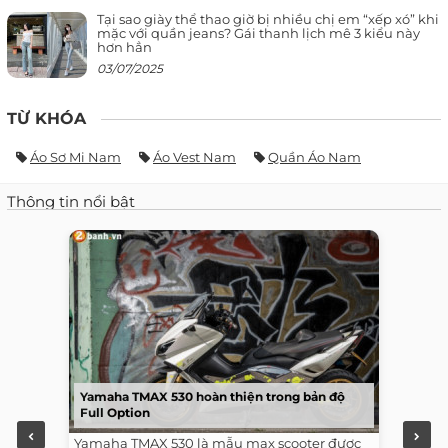
Tại sao giày thể thao giờ bị nhiều chị em “xếp xó” khi
mặc với quần jeans? Gái thanh lịch mê 3 kiểu này
hơn hẳn
03/07/2025
TỪ KHÓA
Áo Sơ Mi Nam
Áo Vest Nam
Quần Áo Nam
Thông tin nổi bật
Yamaha TMAX 530 hoàn thiện trong bản độ
Full Option
Yamaha TMAX 530 là mẫu max scooter được