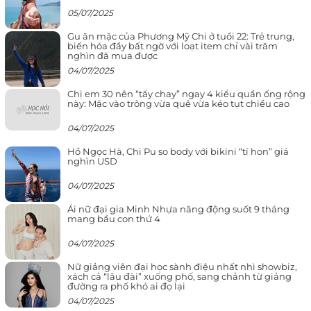
05/07/2025
Gu ăn mặc của Phương Mỹ Chi ở tuổi 22: Trẻ trung,
biến hóa đầy bất ngờ với loạt item chỉ vài trăm
nghìn đã mua được
04/07/2025
Chị em 30 nên “tẩy chay” ngay 4 kiểu quần ống rộng
này: Mặc vào trông vừa quê vừa kéo tụt chiều cao
04/07/2025
Hồ Ngọc Hà, Chi Pu so body với bikini “tí hon” giá
nghìn USD
04/07/2025
Ái nữ đại gia Minh Nhựa năng động suốt 9 tháng
mang bầu con thứ 4
04/07/2025
Nữ giảng viên đại học sành điệu nhất nhì showbiz,
xách cả “lâu đài” xuống phố, sang chảnh từ giảng
đường ra phố khó ai đọ lại
04/07/2025