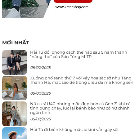
MỚI NHẤT
Hải Tú đổi phong cách thế nào sau 5 năm thành
“nàng thơ” của Sơn Tùng M-TP
05/07/2025
Xuống phố sáng thứ 7 với váy hoa sặc sỡ như Tăng
Thanh Hà, mặc sao để trông điệu đà mà không sến
05/07/2025
Nữ ca sĩ U40 nhưng mặc đẹp hơn cả Gen Z, khi cá
tính bùng cháy, lúc lại bánh bèo như cô nữ chính
ngôn tình
05/07/2025
Hải Tú đi biển không mặc bikini vẫn gây sốt