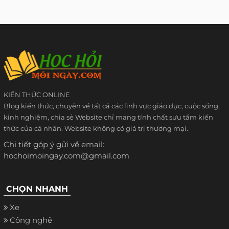
KIẾN THỨC ONLINE
Blog kiến thức, chuyên về tất cả các lĩnh vực giáo dục, cuộc sống,
kinh nghiệm, chia sẻ Website chỉ mang tính chất sưu tầm kiến
thức của cá nhân. Website không có giá trị thương mại.
Chi tiết góp ý gửi về email:
hochoimoingay.com@gmail.com
CHỌN NHANH
Xe
Công nghệ