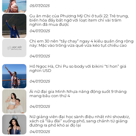
05/07/2025
Gu ăn mặc của Phương Mỹ Chi ở tuổi 22: Trẻ trung,
biến hóa đầy bất ngờ với loạt item chỉ vài trăm
nghìn đã mua được
04/07/2025
Chị em 30 nên “tẩy chay” ngay 4 kiểu quần ống rộng
này: Mặc vào trông vừa quê vừa kéo tụt chiều cao
04/07/2025
Hồ Ngọc Hà, Chi Pu so body với bikini “tí hon” giá
nghìn USD
04/07/2025
Ái nữ đại gia Minh Nhựa năng động suốt 9 tháng
mang bầu con thứ 4
04/07/2025
Nữ giảng viên đại học sành điệu nhất nhì showbiz,
xách cả “lâu đài” xuống phố, sang chảnh từ giảng
đường ra phố khó ai đọ lại
04/07/2025