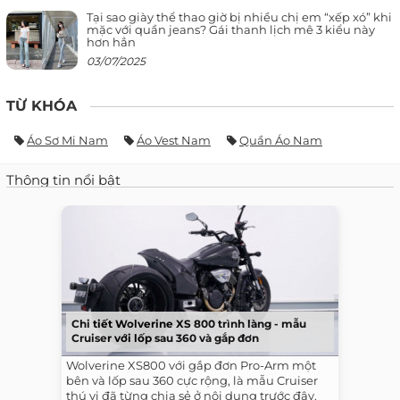
Tại sao giày thể thao giờ bị nhiều chị em “xếp xó” khi
mặc với quần jeans? Gái thanh lịch mê 3 kiểu này
hơn hẳn
03/07/2025
TỪ KHÓA
Áo Sơ Mi Nam
Áo Vest Nam
Quần Áo Nam
Thông tin nổi bật
Chi tiết Wolverine XS 800 trình làng - mẫu
Cruiser với lốp sau 360 và gắp đơn
Wolverine XS800 với gắp đơn Pro-Arm một
bên và lốp sau 360 cực rộng, là mẫu Cruiser
thú vị đã từng chia sẻ ở nội dung trước đây.