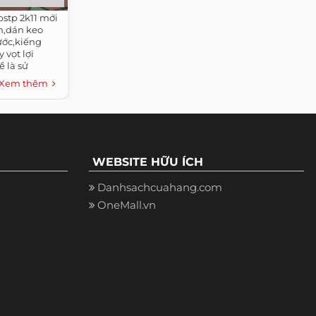
bstp 2k11 mới
n,dán keo
ước,kiếng
vọt lợi
 là sử
Xem thêm
WEBSITE HỮU ÍCH
Danhsachcuahang.com
OneMall.vn