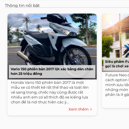
Thông tin nổi bật
Siêu phẩm Fu
gọi là chơi x
Vario 150 phiên bản 2017 lột xác bằng dàn chân
hơn 25 triệu đồng
Future Neo 
cách option
Honda Vario 150 phiên bản 2017 là một
mình sưu tầ
mẫu xe có thiết kế rất thể thao và toát lên
những món đ
vẻ sang trọng, chiếc này cũng được rất
phần là ít gặ
nhiều anh em có sở thích độ xe kiểng lựa
chọn để là nơi thực hiện các ý...
Xem thêm