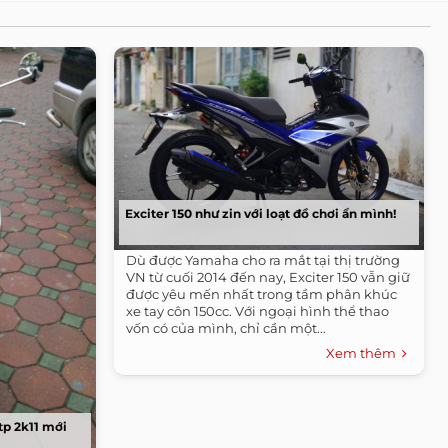
Exciter 150 như zin với loạt đồ chơi ẩn mình!
Dù được Yamaha cho ra mắt tại thị trường
VN từ cuối 2014 đến nay, Exciter 150 vẫn giữ
được yêu mến nhất trong tầm phân khúc
xe tay côn 150cc. Với ngoại hình thể thao
vốn có của mình, chỉ cần một...
Xem thêm
tp 2k11 mới