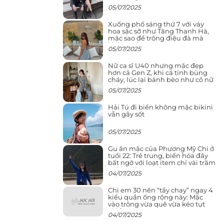
05/07/2025
Xuống phố sáng thứ 7 với váy
hoa sặc sỡ như Tăng Thanh Hà,
mặc sao để trông điệu đà mà
không sến
05/07/2025
Nữ ca sĩ U40 nhưng mặc đẹp
hơn cả Gen Z, khi cá tính bùng
cháy, lúc lại bánh bèo như cô nữ
chính ngôn tình
05/07/2025
Hải Tú đi biển không mặc bikini
vẫn gây sốt
05/07/2025
Gu ăn mặc của Phương Mỹ Chi ở
tuổi 22: Trẻ trung, biến hóa đầy
bất ngờ với loạt item chỉ vài trăm
nghìn đã mua được
04/07/2025
Chị em 30 nên “tẩy chay” ngay 4
kiểu quần ống rộng này: Mặc
vào trông vừa quê vừa kéo tụt
chiều cao
04/07/2025