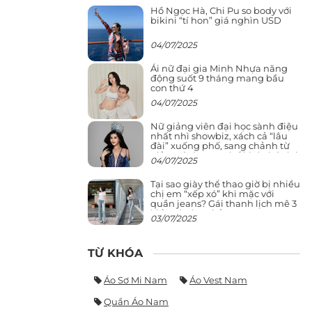
Hồ Ngọc Hà, Chi Pu so body với
bikini “tí hon” giá nghìn USD
04/07/2025
Ái nữ đại gia Minh Nhựa năng
động suốt 9 tháng mang bầu
con thứ 4
04/07/2025
Nữ giảng viên đại học sành điệu
nhất nhì showbiz, xách cả “lâu
đài” xuống phố, sang chảnh từ
giảng đường ra phố khó ai đọ lại
04/07/2025
Tại sao giày thể thao giờ bị nhiều
chị em “xếp xó” khi mặc với
quần jeans? Gái thanh lịch mê 3
kiểu này hơn hẳn
03/07/2025
TỪ KHÓA
Áo Sơ Mi Nam
Áo Vest Nam
Quần Áo Nam