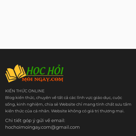
KIẾN THỨC ONLINE
Blog kiến thức, chuyên về tất cả các lĩnh vực giáo dục, cuộc
sống, kinh nghiệm, chia sẻ Website chỉ mang tính chất sưu tầm
kiến thức của cá nhân. Website không có giá trị thương mại.
Chi tiết góp ý gửi về email:
hochoimoingay.com@gmail.com