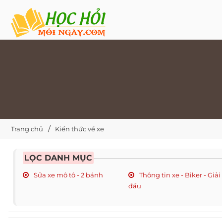
Trang chủ
Kiến thức về xe
LỌC DANH MỤC
Sửa xe mô tô - 2 bánh
Thông tin xe - Biker - Giải
đấu