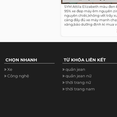
SYM Attila Elizabeth màu đen 
95% xe đẹp máy êm nguyên zi
nguyên chiếc,không vết trầy x
cảng đầy đủ xe máy mạnh chạy 
xăng,bảo dưỡng định kì mua về
dụng...
CHỌN NHANH
TỪ KHÓA LIÊN KẾT
Xe
quần jean
Công nghệ
quần jean nữ
thời trang nữ
thời trang nam