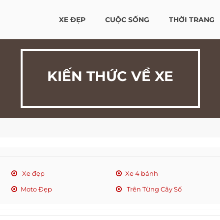
XE ĐẸP
CUỘC SỐNG
THỜI TRANG
KIẾN THỨC VỀ XE
Xe đẹp
Xe 4 bánh
Moto Đẹp
Trên Từng Cây Số