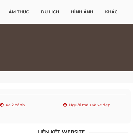
ẨM THỰC
DU LỊCH
HÌNH ẢNH
KHÁC
Xe 2 bánh
Người mẫu và xe đẹp
LIÊN KẾT WEBSITE