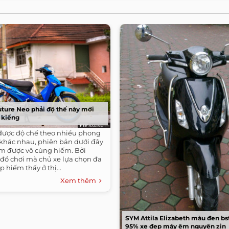
ture Neo phải độ thế này mới
e kiểng
được độ chế theo nhiều phong
 khác nhau, phiên bản dưới đây
m được vô cùng hiếm. Bởi
ồ chơi mà chủ xe lựa chọn đa
p hiếm thấy ở thị...
Xem thêm
SYM Attila Elizabeth màu đen bs
95% xe đẹp máy êm nguyên zin