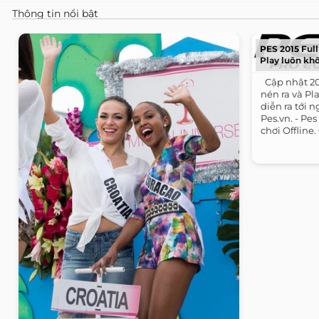
Thông tin nổi bật
PES 2015 Full 
Play luôn khô
​ ​ Cập nhật 
nén ra và P
diễn ra tới n
Pes.vn. - P
chơi Offline