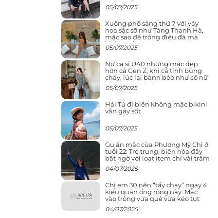
05/07/2025
Xuống phố sáng thứ 7 với váy
hoa sặc sỡ như Tăng Thanh Hà,
mặc sao để trông điệu đà mà
không sến
05/07/2025
Nữ ca sĩ U40 nhưng mặc đẹp
hơn cả Gen Z, khi cá tính bùng
cháy, lúc lại bánh bèo như cô nữ
chính ngôn tình
05/07/2025
Hải Tú đi biển không mặc bikini
vẫn gây sốt
05/07/2025
Gu ăn mặc của Phương Mỹ Chi ở
tuổi 22: Trẻ trung, biến hóa đầy
bất ngờ với loạt item chỉ vài trăm
nghìn đã mua được
04/07/2025
Chị em 30 nên “tẩy chay” ngay 4
kiểu quần ống rộng này: Mặc
vào trông vừa quê vừa kéo tụt
chiều cao
04/07/2025