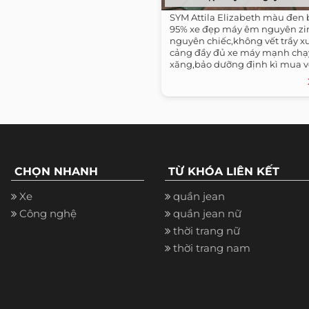
SYM Attila Elizabeth màu đen 
95% xe đẹp máy êm nguyên zi
nguyên chiếc,không vết trầy x
cảng đầy đủ xe máy mạnh chạy 
xăng,bảo dưỡng định kì mua về
dụng...
CHỌN NHANH
TỪ KHÓA LIÊN KẾT
Xe
quần jean
Công nghệ
quần jean nữ
thời trang nữ
thời trang nam