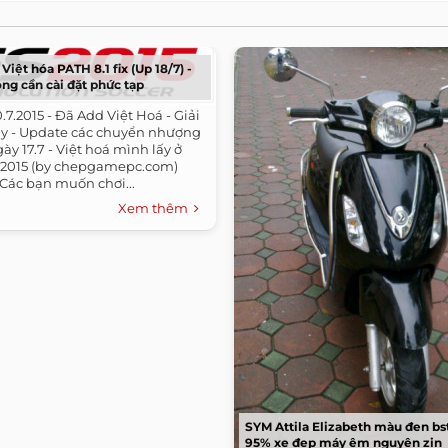
Việt hóa PATH 8.1 fix (Up 18/7) -
ng cần cài đặt phức tạp
20.7.2015 - Đã Add Việt Hoá - Giải
lay - Update các chuyển nhượng
gày 17.7 - Việt hoá mình lấy ở
es 2015 (by chepgamepc.com)
. Các bạn muốn chơi...
Xem thêm
SYM Attila Elizabeth màu đen bs
95% xe đẹp máy êm nguyên zin