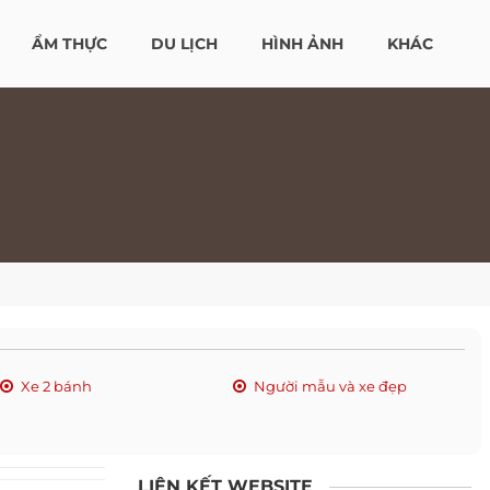
ẨM THỰC
DU LỊCH
HÌNH ẢNH
KHÁC
Xe 2 bánh
Người mẫu và xe đẹp
LIÊN KẾT WEBSITE