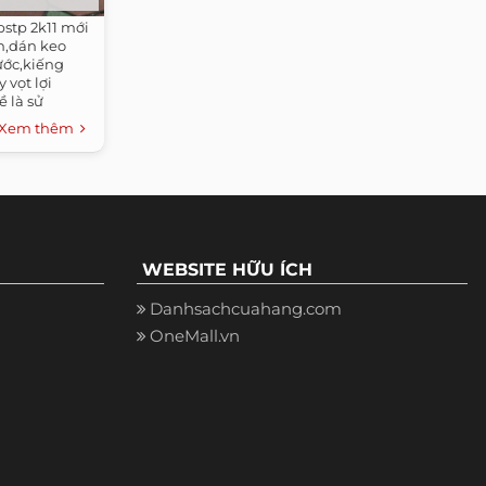
bstp 2k11 mới
n,dán keo
ước,kiếng
vọt lợi
 là sử
Xem thêm
WEBSITE HỮU ÍCH
Danhsachcuahang.com
OneMall.vn