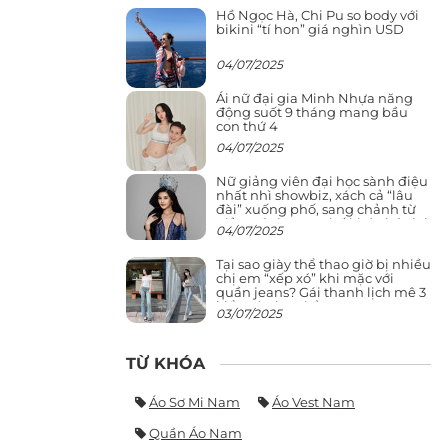
Hồ Ngọc Hà, Chi Pu so body với
bikini “tí hon” giá nghìn USD
04/07/2025
Ái nữ đại gia Minh Nhựa năng
động suốt 9 tháng mang bầu
con thứ 4
04/07/2025
Nữ giảng viên đại học sành điệu
nhất nhì showbiz, xách cả “lâu
đài” xuống phố, sang chảnh từ
giảng đường ra phố khó ai đọ lại
04/07/2025
Tại sao giày thể thao giờ bị nhiều
chị em “xếp xó” khi mặc với
quần jeans? Gái thanh lịch mê 3
kiểu này hơn hẳn
03/07/2025
TỪ KHÓA
Áo Sơ Mi Nam
Áo Vest Nam
Quần Áo Nam