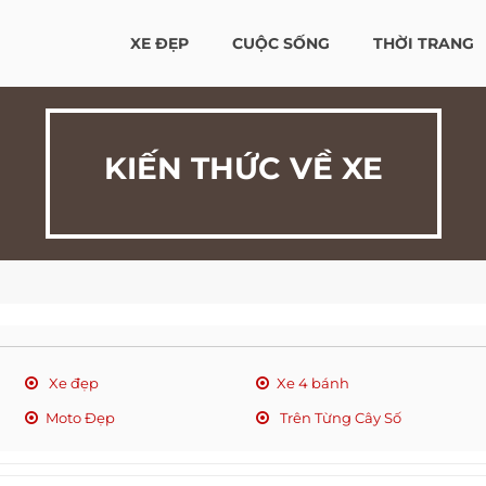
XE ĐẸP
CUỘC SỐNG
THỜI TRANG
KIẾN THỨC VỀ XE
Xe đẹp
Xe 4 bánh
Moto Đẹp
Trên Từng Cây Số