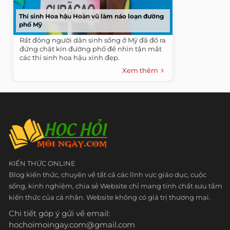
Thí sinh Hoa hậu Hoàn vũ làm náo loạn đường
phố Mỹ
Rất đông người dân sinh sống ở Mỹ đã đổ ra
đứng chật kín đường phố để nhìn tận mắt
các thí sinh hoa hậu xinh đẹp.
Xem thêm
KIẾN THỨC ONLINE
Blog kiến thức, chuyên về tất cả các lĩnh vực giáo dục, cuộc
sống, kinh nghiệm, chia sẻ Website chỉ mang tính chất sưu tầm
kiến thức của cá nhân. Website không có giá trị thương mại.
Chi tiết góp ý gửi về email:
hochoimoingay.com@gmail.com