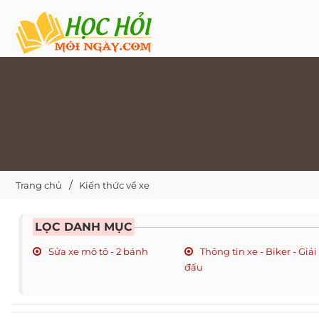
Trang chủ
Kiến thức về xe
LỌC DANH MỤC
Sửa xe mô tô - 2 bánh
Thông tin xe - Biker - Giải
đấu