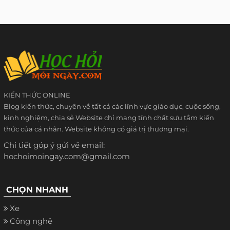
KIẾN THỨC ONLINE
Blog kiến thức, chuyên về tất cả các lĩnh vực giáo dục, cuộc sống,
kinh nghiệm, chia sẻ Website chỉ mang tính chất sưu tầm kiến
thức của cá nhân. Website không có giá trị thương mại.
Chi tiết góp ý gửi về email:
hochoimoingay.com@gmail.com
CHỌN NHANH
Xe
Công nghệ