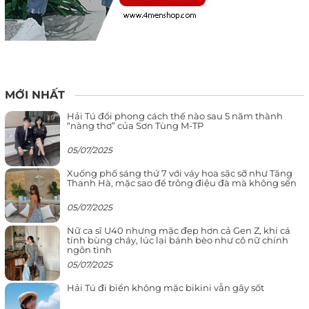
MỚI NHẤT
Hải Tú đổi phong cách thế nào sau 5 năm thành
“nàng thơ” của Sơn Tùng M-TP
05/07/2025
Xuống phố sáng thứ 7 với váy hoa sặc sỡ như Tăng
Thanh Hà, mặc sao để trông điệu đà mà không sến
05/07/2025
Nữ ca sĩ U40 nhưng mặc đẹp hơn cả Gen Z, khi cá
tính bùng cháy, lúc lại bánh bèo như cô nữ chính
ngôn tình
05/07/2025
Hải Tú đi biển không mặc bikini vẫn gây sốt