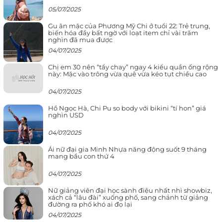
05/07/2025
Gu ăn mặc của Phương Mỹ Chi ở tuổi 22: Trẻ trung,
biến hóa đầy bất ngờ với loạt item chỉ vài trăm
nghìn đã mua được
04/07/2025
Chị em 30 nên “tẩy chay” ngay 4 kiểu quần ống rộng
này: Mặc vào trông vừa quê vừa kéo tụt chiều cao
04/07/2025
Hồ Ngọc Hà, Chi Pu so body với bikini “tí hon” giá
nghìn USD
04/07/2025
Ái nữ đại gia Minh Nhựa năng động suốt 9 tháng
mang bầu con thứ 4
04/07/2025
Nữ giảng viên đại học sành điệu nhất nhì showbiz,
xách cả “lâu đài” xuống phố, sang chảnh từ giảng
đường ra phố khó ai đọ lại
04/07/2025