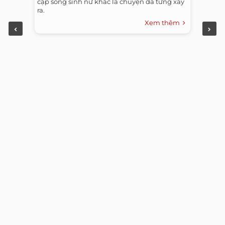
cặp song sinh nữ khác là chuyện đã từng xảy
ra.
Xem thêm