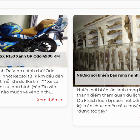
GSX R150 Xanh GP Odo 4900 KM
ỉnh Trà Vinh chính chủ! Odo
Những nơi khiến bạn rùng mình n
i nhớt Repsol từ 1k km đầu đến
t mỗi khi đủ 1k5 km. *** Xe có
n sau như hình (Yên Zin vẫn
Nhiều nơi bí ẩn, ớn lạnh trong lị
nào muốn về yên zin thì...
thành điểm tham quan du lịch 
Xem thêm
Du khách luôn bị cuốn hút bở
kỳ lạ ẩn chứa nhiều câu chuyệ
"dựng tóc gáy".