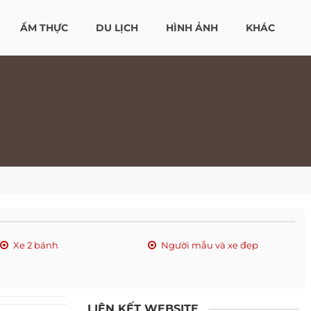
ẨM THỰC
DU LỊCH
HÌNH ẢNH
KHÁC
Xe 2 bánh
Người mẫu và xe đẹp
LIÊN KẾT WEBSITE