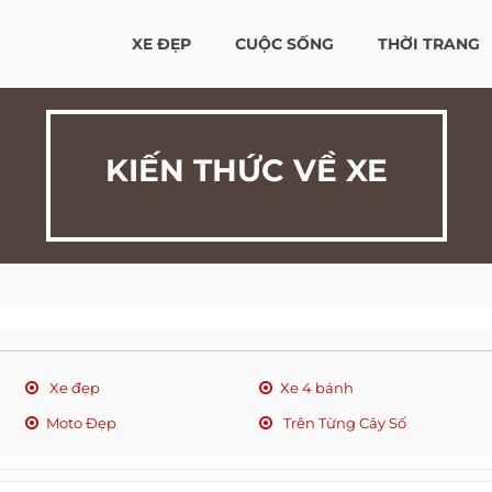
XE ĐẸP
CUỘC SỐNG
THỜI TRANG
KIẾN THỨC VỀ XE
Xe đẹp
Xe 4 bánh
Moto Đẹp
Trên Từng Cây Số