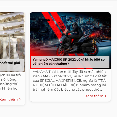
Yamaha XMAX300 SP 2022 có gì khác biệt so
hất thế giới
với phiên bản thường?
YAMAHA Thái Lan mới đây đã ra mắt phiên
ch sử lại trở
bản XMAX300 SP 2022, SP là cụm từ viết tắt
nổi tiếng.
của SPECIAL MAXPERIENCE, nghĩa là "TRẢI
i những thứ
NGHIỆM TỐI ĐA ĐẶC BIỆT" nhằm mang lại
n khiến họ
trải nghiệm đặc biệt cho các phượt thủ,...
Xem thêm
Xem thêm