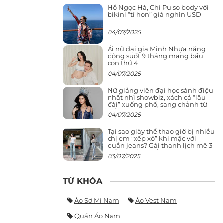
Hồ Ngọc Hà, Chi Pu so body với
bikini “tí hon” giá nghìn USD
04/07/2025
Ái nữ đại gia Minh Nhựa năng
động suốt 9 tháng mang bầu
con thứ 4
04/07/2025
Nữ giảng viên đại học sành điệu
nhất nhì showbiz, xách cả “lâu
đài” xuống phố, sang chảnh từ
giảng đường ra phố khó ai đọ lại
04/07/2025
Tại sao giày thể thao giờ bị nhiều
chị em “xếp xó” khi mặc với
quần jeans? Gái thanh lịch mê 3
kiểu này hơn hẳn
03/07/2025
TỪ KHÓA
Áo Sơ Mi Nam
Áo Vest Nam
Quần Áo Nam