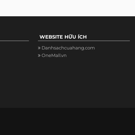
WEBSITE HỮU ÍCH
Danhsachcuahang.com
OneMall.vn