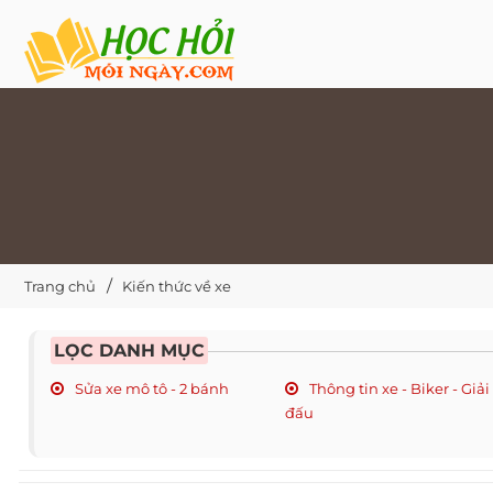
Trang chủ
Kiến thức về xe
LỌC DANH MỤC
Sửa xe mô tô - 2 bánh
Thông tin xe - Biker - Giải
đấu