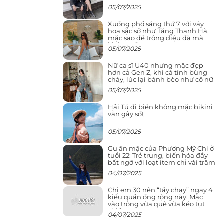
05/07/2025
Xuống phố sáng thứ 7 với váy
hoa sặc sỡ như Tăng Thanh Hà,
mặc sao để trông điệu đà mà
không sến
05/07/2025
Nữ ca sĩ U40 nhưng mặc đẹp
hơn cả Gen Z, khi cá tính bùng
cháy, lúc lại bánh bèo như cô nữ
chính ngôn tình
05/07/2025
Hải Tú đi biển không mặc bikini
vẫn gây sốt
05/07/2025
Gu ăn mặc của Phương Mỹ Chi ở
tuổi 22: Trẻ trung, biến hóa đầy
bất ngờ với loạt item chỉ vài trăm
nghìn đã mua được
04/07/2025
Chị em 30 nên “tẩy chay” ngay 4
kiểu quần ống rộng này: Mặc
vào trông vừa quê vừa kéo tụt
chiều cao
04/07/2025