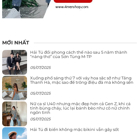
MỚI NHẤT
Hải Tú đổi phong cách thế nào sau 5 năm thành
“nàng thơ” của Sơn Tùng M-TP
05/07/2025
Xuống phố sáng thứ 7 với váy hoa sặc sỡ như Tăng
Thanh Hà, mặc sao để trông điệu đà mà không sến
05/07/2025
Nữ ca sĩ U40 nhưng mặc đẹp hơn cả Gen Z, khi cá
tính bùng cháy, lúc lại bánh bèo như cô nữ chính
ngôn tình
05/07/2025
Hải Tú đi biển không mặc bikini vẫn gây sốt