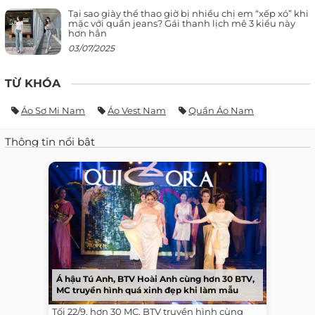
Tại sao giày thể thao giờ bị nhiều chị em “xếp xó” khi
mặc với quần jeans? Gái thanh lịch mê 3 kiểu này
hơn hẳn
03/07/2025
TỪ KHÓA
Áo Sơ Mi Nam
Áo Vest Nam
Quần Áo Nam
Thông tin nổi bật
Á hậu Tú Anh, BTV Hoài Anh cùng hơn 30 BTV,
MC truyền hình quá xinh đẹp khi làm mẫu
Tối 22/9, hơn 30 MC, BTV truyền hình cùng