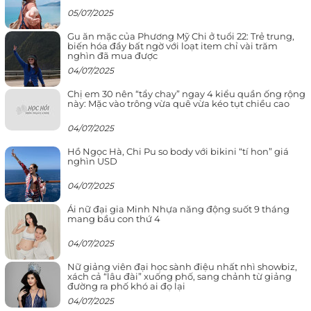
05/07/2025
Gu ăn mặc của Phương Mỹ Chi ở tuổi 22: Trẻ trung,
biến hóa đầy bất ngờ với loạt item chỉ vài trăm
nghìn đã mua được
04/07/2025
Chị em 30 nên “tẩy chay” ngay 4 kiểu quần ống rộng
này: Mặc vào trông vừa quê vừa kéo tụt chiều cao
04/07/2025
Hồ Ngọc Hà, Chi Pu so body với bikini “tí hon” giá
nghìn USD
04/07/2025
Ái nữ đại gia Minh Nhựa năng động suốt 9 tháng
mang bầu con thứ 4
04/07/2025
Nữ giảng viên đại học sành điệu nhất nhì showbiz,
xách cả “lâu đài” xuống phố, sang chảnh từ giảng
đường ra phố khó ai đọ lại
04/07/2025