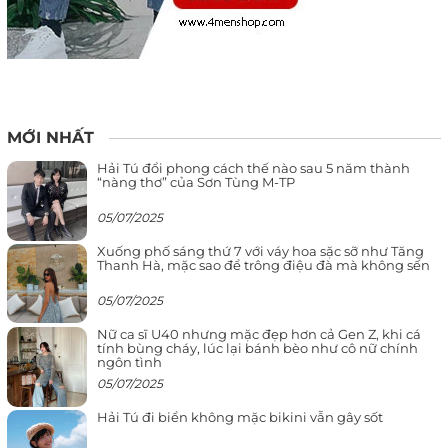
MỚI NHẤT
Hải Tú đổi phong cách thế nào sau 5 năm thành
“nàng thơ” của Sơn Tùng M-TP
05/07/2025
Xuống phố sáng thứ 7 với váy hoa sặc sỡ như Tăng
Thanh Hà, mặc sao để trông điệu đà mà không sến
05/07/2025
Nữ ca sĩ U40 nhưng mặc đẹp hơn cả Gen Z, khi cá
tính bùng cháy, lúc lại bánh bèo như cô nữ chính
ngôn tình
05/07/2025
Hải Tú đi biển không mặc bikini vẫn gây sốt