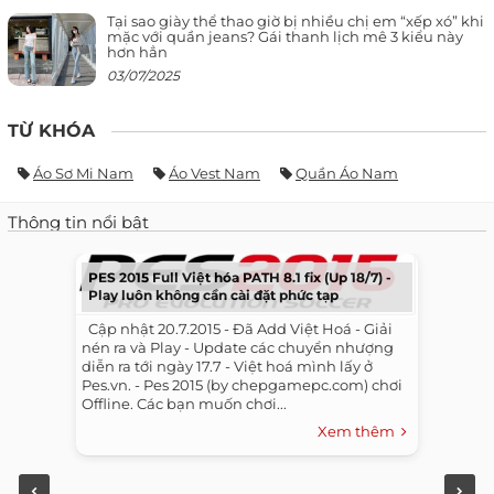
Tại sao giày thể thao giờ bị nhiều chị em “xếp xó” khi
mặc với quần jeans? Gái thanh lịch mê 3 kiểu này
hơn hẳn
03/07/2025
TỪ KHÓA
Áo Sơ Mi Nam
Áo Vest Nam
Quần Áo Nam
Thông tin nổi bật
PES 2015 Full Việt hóa PATH 8.1 fix (Up 18/7) -
Play luôn không cần cài đặt phức tạp
​ ​ Cập nhật 20.7.2015 - Đã Add Việt Hoá - Giải
nén ra và Play - Update các chuyển nhượng
diễn ra tới ngày 17.7 - Việt hoá mình lấy ở
Pes.vn. - Pes 2015 (by chepgamepc.com) chơi
Offline. Các bạn muốn chơi...
Xem thêm