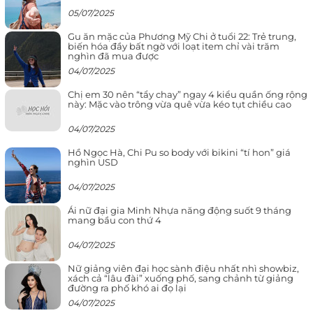
05/07/2025
Gu ăn mặc của Phương Mỹ Chi ở tuổi 22: Trẻ trung,
biến hóa đầy bất ngờ với loạt item chỉ vài trăm
nghìn đã mua được
04/07/2025
Chị em 30 nên “tẩy chay” ngay 4 kiểu quần ống rộng
này: Mặc vào trông vừa quê vừa kéo tụt chiều cao
04/07/2025
Hồ Ngọc Hà, Chi Pu so body với bikini “tí hon” giá
nghìn USD
04/07/2025
Ái nữ đại gia Minh Nhựa năng động suốt 9 tháng
mang bầu con thứ 4
04/07/2025
Nữ giảng viên đại học sành điệu nhất nhì showbiz,
xách cả “lâu đài” xuống phố, sang chảnh từ giảng
đường ra phố khó ai đọ lại
04/07/2025