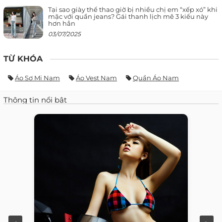
Tại sao giày thể thao giờ bị nhiều chị em “xếp xó” khi
mặc với quần jeans? Gái thanh lịch mê 3 kiểu này
hơn hẳn
03/07/2025
TỪ KHÓA
Áo Sơ Mi Nam
Áo Vest Nam
Quần Áo Nam
Thông tin nổi bật