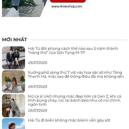
MỚI NHẤT
Hải Tú đổi phong cách thế nào sau 5 năm thành
“nàng thơ” của Sơn Tùng M-TP
05/07/2025
Xuống phố sáng thứ 7 với váy hoa sặc sỡ như Tăng
Thanh Hà, mặc sao để trông điệu đà mà không sến
05/07/2025
Nữ ca sĩ U40 nhưng mặc đẹp hơn cả Gen Z, khi cá
tính bùng cháy, lúc lại bánh bèo như cô nữ chính
ngôn tình
05/07/2025
Hải Tú đi biển không mặc bikini vẫn gây sốt