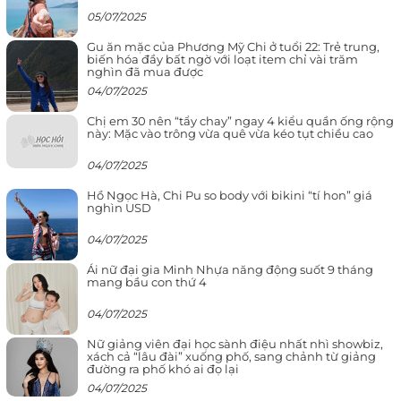
05/07/2025
Gu ăn mặc của Phương Mỹ Chi ở tuổi 22: Trẻ trung,
biến hóa đầy bất ngờ với loạt item chỉ vài trăm
nghìn đã mua được
04/07/2025
Chị em 30 nên “tẩy chay” ngay 4 kiểu quần ống rộng
này: Mặc vào trông vừa quê vừa kéo tụt chiều cao
04/07/2025
Hồ Ngọc Hà, Chi Pu so body với bikini “tí hon” giá
nghìn USD
04/07/2025
Ái nữ đại gia Minh Nhựa năng động suốt 9 tháng
mang bầu con thứ 4
04/07/2025
Nữ giảng viên đại học sành điệu nhất nhì showbiz,
xách cả “lâu đài” xuống phố, sang chảnh từ giảng
đường ra phố khó ai đọ lại
04/07/2025