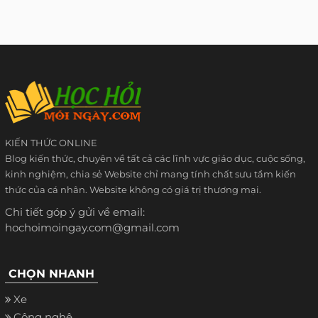
KIẾN THỨC ONLINE
Blog kiến thức, chuyên về tất cả các lĩnh vực giáo dục, cuộc sống,
kinh nghiệm, chia sẻ Website chỉ mang tính chất sưu tầm kiến
thức của cá nhân. Website không có giá trị thương mại.
Chi tiết góp ý gửi về email:
hochoimoingay.com@gmail.com
CHỌN NHANH
Xe
Công nghệ