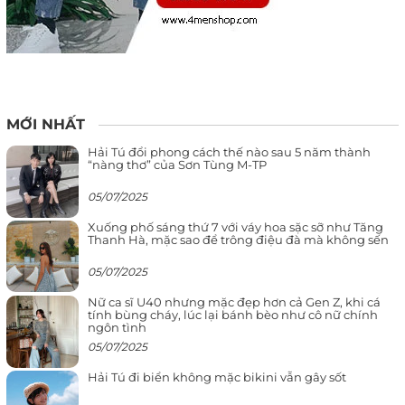
MỚI NHẤT
Hải Tú đổi phong cách thế nào sau 5 năm thành
“nàng thơ” của Sơn Tùng M-TP
05/07/2025
Xuống phố sáng thứ 7 với váy hoa sặc sỡ như Tăng
Thanh Hà, mặc sao để trông điệu đà mà không sến
05/07/2025
Nữ ca sĩ U40 nhưng mặc đẹp hơn cả Gen Z, khi cá
tính bùng cháy, lúc lại bánh bèo như cô nữ chính
ngôn tình
05/07/2025
Hải Tú đi biển không mặc bikini vẫn gây sốt