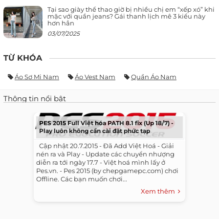
Tại sao giày thể thao giờ bị nhiều chị em “xếp xó” khi
mặc với quần jeans? Gái thanh lịch mê 3 kiểu này
hơn hẳn
03/07/2025
TỪ KHÓA
Áo Sơ Mi Nam
Áo Vest Nam
Quần Áo Nam
Thông tin nổi bật
PES 2015 Full Việt hóa PATH 8.1 fix (Up 18/7) -
Play luôn không cần cài đặt phức tạp
​ ​ Cập nhật 20.7.2015 - Đã Add Việt Hoá - Giải
nén ra và Play - Update các chuyển nhượng
diễn ra tới ngày 17.7 - Việt hoá mình lấy ở
Pes.vn. - Pes 2015 (by chepgamepc.com) chơi
Offline. Các bạn muốn chơi...
Xem thêm