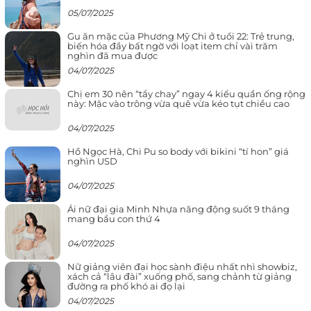
05/07/2025
Gu ăn mặc của Phương Mỹ Chi ở tuổi 22: Trẻ trung,
biến hóa đầy bất ngờ với loạt item chỉ vài trăm
nghìn đã mua được
04/07/2025
Chị em 30 nên “tẩy chay” ngay 4 kiểu quần ống rộng
này: Mặc vào trông vừa quê vừa kéo tụt chiều cao
04/07/2025
Hồ Ngọc Hà, Chi Pu so body với bikini “tí hon” giá
nghìn USD
04/07/2025
Ái nữ đại gia Minh Nhựa năng động suốt 9 tháng
mang bầu con thứ 4
04/07/2025
Nữ giảng viên đại học sành điệu nhất nhì showbiz,
xách cả “lâu đài” xuống phố, sang chảnh từ giảng
đường ra phố khó ai đọ lại
04/07/2025