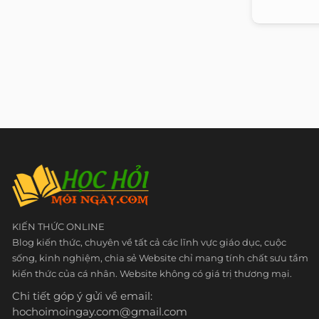
KIẾN THỨC ONLINE
Blog kiến thức, chuyên về tất cả các lĩnh vực giáo dục, cuộc
sống, kinh nghiệm, chia sẻ Website chỉ mang tính chất sưu tầm
kiến thức của cá nhân. Website không có giá trị thương mại.
Chi tiết góp ý gửi về email:
hochoimoingay.com@gmail.com