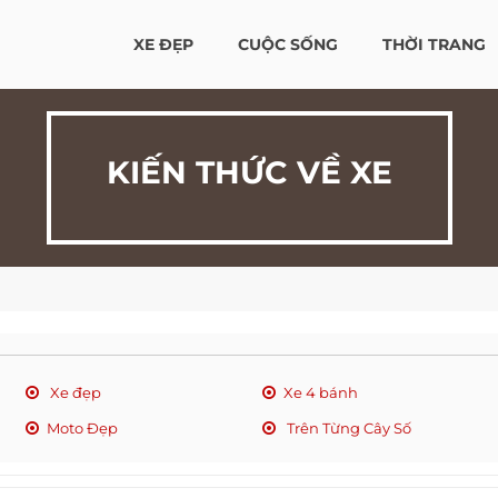
XE ĐẸP
CUỘC SỐNG
THỜI TRANG
KIẾN THỨC VỀ XE
Xe đẹp
Xe 4 bánh
Moto Đẹp
Trên Từng Cây Số