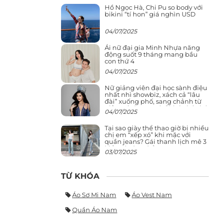
Hồ Ngọc Hà, Chi Pu so body với
bikini “tí hon” giá nghìn USD
04/07/2025
Ái nữ đại gia Minh Nhựa năng
động suốt 9 tháng mang bầu
con thứ 4
04/07/2025
Nữ giảng viên đại học sành điệu
nhất nhì showbiz, xách cả “lâu
đài” xuống phố, sang chảnh từ
giảng đường ra phố khó ai đọ lại
04/07/2025
Tại sao giày thể thao giờ bị nhiều
chị em “xếp xó” khi mặc với
quần jeans? Gái thanh lịch mê 3
kiểu này hơn hẳn
03/07/2025
TỪ KHÓA
Áo Sơ Mi Nam
Áo Vest Nam
Quần Áo Nam