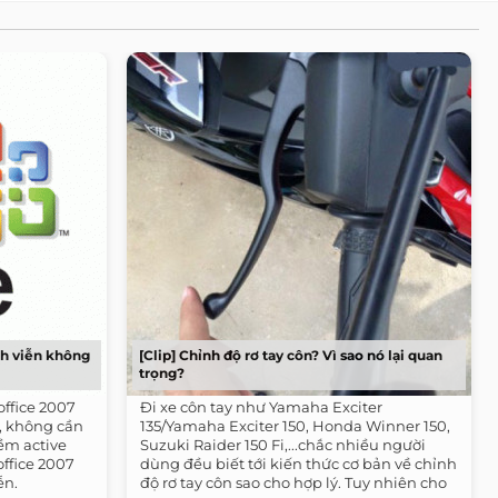
nh viễn không
[Clip] Chỉnh độ rơ tay côn? Vì sao nó lại quan
trọng?
office 2007
Đi xe côn tay như Yamaha Exciter
, không cần
135/Yamaha Exciter 150, Honda Winner 150,
ềm active
Suzuki Raider 150 Fi,...chắc nhiều người
office 2007
dùng đều biết tới kiến thức cơ bản về chỉnh
ễn.
độ rơ tay côn sao cho hợp lý. Tuy nhiên cho