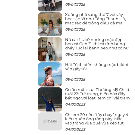
05/07/2025
Xuống phố sáng thứ 7 với váy
hoa sặc sỡ như Tăng Thanh Hà,
mặc sao để trông điệu đà mà
không sến
05/07/2025
Nữ ca sĩ U40 nhưng mặc đẹp
hơn cả Gen Z, khi cá tính bùng
cháy, lúc lại bánh bèo như cô nữ
chính ngôn tình
05/07/2025
Hải Tú đi biển không mặc bikini
vẫn gây sốt
05/07/2025
Gu ăn mặc của Phương Mỹ Chi ở
tuổi 22: Trẻ trung, biến hóa đầy
bất ngờ với loạt item chỉ vài trăm
nghìn đã mua được
04/07/2025
Chị em 30 nên “tẩy chay” ngay 4
kiểu quần ống rộng này: Mặc
vào trông vừa quê vừa kéo tụt
chiều cao
04/07/2025