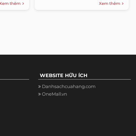
tới nay...
Xem thêm
Xem thêm
WEBSITE HỮU ÍCH
Danhsachcuahang.com
OneMall.vn