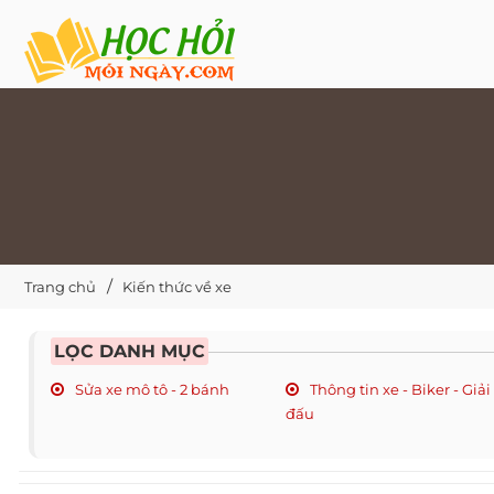
Trang chủ
Kiến thức về xe
LỌC DANH MỤC
Sửa xe mô tô - 2 bánh
Thông tin xe - Biker - Giải
đấu