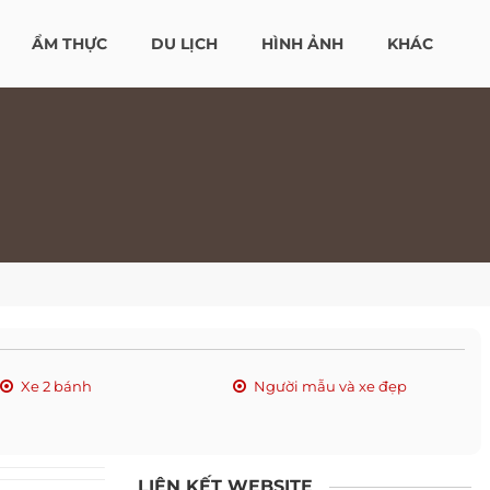
ẨM THỰC
DU LỊCH
HÌNH ẢNH
KHÁC
Xe 2 bánh
Người mẫu và xe đẹp
LIÊN KẾT WEBSITE