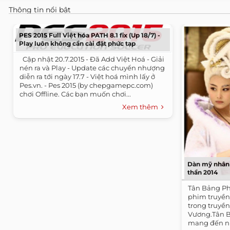
Thông tin nổi bật
PES 2015 Full Việt hóa PATH 8.1 fix (Up 18/7) -
Play luôn không cần cài đặt phức tạp
​ ​ Cập nhật 20.7.2015 - Đã Add Việt Hoá - Giải
nén ra và Play - Update các chuyển nhượng
diễn ra tới ngày 17.7 - Việt hoá mình lấy ở
Pes.vn. - Pes 2015 (by chepgamepc.com)
chơi Offline. Các bạn muốn chơi...
Xem thêm
Dàn mỹ nhân 
thần 2014
Tân Bảng Ph
phim truyền
trong truyền
Vương.Tân B
mang đến nhi