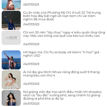
05/07/2025
Gu ăn mặc của Phương Mỹ Chi ở tuổi 22: Trẻ trung,
biến hóa đầy bất ngờ với loạt item chỉ vài trăm
nghìn đã mua được
04/07/2025
Chị em 30 nên “tẩy chay” ngay 4 kiểu quần ống rộng
này: Mặc vào trông vừa quê vừa kéo tụt chiều cao
04/07/2025
Hồ Ngọc Hà, Chi Pu so body với bikini “tí hon” giá
nghìn USD
04/07/2025
Ái nữ đại gia Minh Nhựa năng động suốt 9 tháng
mang bầu con thứ 4
04/07/2025
Nữ giảng viên đại học sành điệu nhất nhì showbiz,
xách cả “lâu đài” xuống phố, sang chảnh từ giảng
đường ra phố khó ai đọ lại
04/07/2025