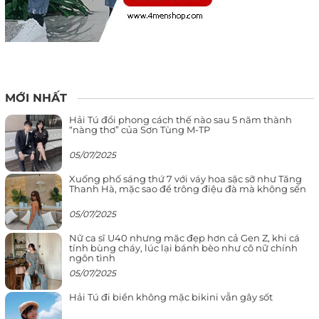
MỚI NHẤT
Hải Tú đổi phong cách thế nào sau 5 năm thành
“nàng thơ” của Sơn Tùng M-TP
05/07/2025
Xuống phố sáng thứ 7 với váy hoa sặc sỡ như Tăng
Thanh Hà, mặc sao để trông điệu đà mà không sến
05/07/2025
Nữ ca sĩ U40 nhưng mặc đẹp hơn cả Gen Z, khi cá
tính bùng cháy, lúc lại bánh bèo như cô nữ chính
ngôn tình
05/07/2025
Hải Tú đi biển không mặc bikini vẫn gây sốt