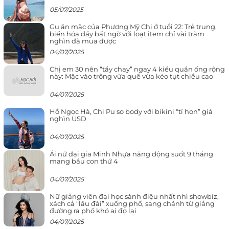
05/07/2025
Gu ăn mặc của Phương Mỹ Chi ở tuổi 22: Trẻ trung,
biến hóa đầy bất ngờ với loạt item chỉ vài trăm
nghìn đã mua được
04/07/2025
Chị em 30 nên “tẩy chay” ngay 4 kiểu quần ống rộng
này: Mặc vào trông vừa quê vừa kéo tụt chiều cao
04/07/2025
Hồ Ngọc Hà, Chi Pu so body với bikini “tí hon” giá
nghìn USD
04/07/2025
Ái nữ đại gia Minh Nhựa năng động suốt 9 tháng
mang bầu con thứ 4
04/07/2025
Nữ giảng viên đại học sành điệu nhất nhì showbiz,
xách cả “lâu đài” xuống phố, sang chảnh từ giảng
đường ra phố khó ai đọ lại
04/07/2025