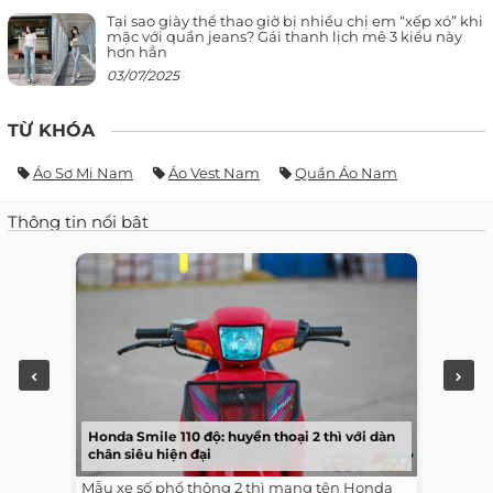
Tại sao giày thể thao giờ bị nhiều chị em “xếp xó” khi
mặc với quần jeans? Gái thanh lịch mê 3 kiểu này
hơn hẳn
03/07/2025
TỪ KHÓA
Áo Sơ Mi Nam
Áo Vest Nam
Quần Áo Nam
Thông tin nổi bật
Honda Smile 110 độ: huyền thoại 2 thì với dàn
chân siêu hiện đại
Mẫu xe số phổ thông 2 thì mang tên Honda