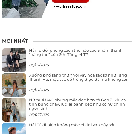
MỚI NHẤT
Hải Tú đổi phong cách thế nào sau 5 năm thành
“nàng thơ” của Sơn Tùng M-TP
05/07/2025
Xuống phố sáng thứ 7 với váy hoa sặc sỡ như Tăng
Thanh Hà, mặc sao để trông điệu đà mà không sến
05/07/2025
Nữ ca sĩ U40 nhưng mặc đẹp hơn cả Gen Z, khi cá
tính bùng cháy, lúc lại bánh bèo như cô nữ chính
ngôn tình
05/07/2025
Hải Tú đi biển không mặc bikini vẫn gây sốt