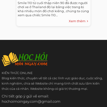
Smile 110 từ cuối thập niên 90 đã được người
chơi xe ở Thailand độ lại bằng việc trang bị
khá nhiều món đồ chơi kiểng , chúng ta cùng
xem qua chiếc Smile 110...
Xem thêm
KIẾN THỨC ONLINE
Blog kiến thức, chuyên về tất cả các lĩnh vực giáo dục, cuộc sống,
kinh nghiệm, chia sẻ Website chỉ mang tính chất sưu tầm kiến
thức của cá nhân. Website không có giá trị thương mại.
Chi tiết góp ý gửi về email:
hochoimoingay.com@gmail.com