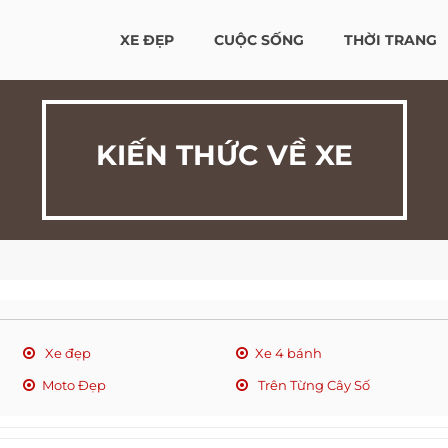
XE ĐẸP
CUỘC SỐNG
THỜI TRANG
KIẾN THỨC VỀ XE
Xe đẹp
Xe 4 bánh
Moto Đẹp
Trên Từng Cây Số