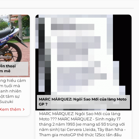
yền thoại
đam mê
ũng hiểu cảm
ăm tuổi mà
anh nhiên
một tâm sự
MARC MÁRQUEZ: Ngôi Sao Mới của làng Moto
Suzuki
GP ?
Xem thêm
MARC MÁRQUEZ: Ngôi Sao Mới của làng
Moto ??? MARC MÁRQUEZ - Sinh ngày 17
tháng 2 năm 1993 (xe mang số 93 trùng với
năm sinh) tại Cervera Lleida, Tây Ban Nha -
Tham gia motoGP thể thức 125cc lấn đầu