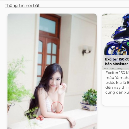
Thông tin nổi bật
Exciter 150 đ
bản Movistar
Exciter 150 
máu Yamaha
trước kia là 
đến nay thì
cũng dần xu
chiếc...