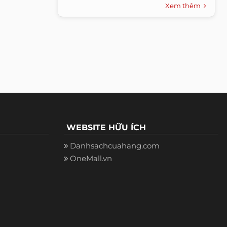
tiên ở chặng Bồ...
Xem thêm
WEBSITE HỮU ÍCH
Danhsachcuahang.com
OneMall.vn