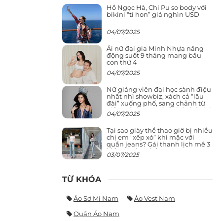
Hồ Ngọc Hà, Chi Pu so body với
bikini “tí hon” giá nghìn USD
04/07/2025
Ái nữ đại gia Minh Nhựa năng
động suốt 9 tháng mang bầu
con thứ 4
04/07/2025
Nữ giảng viên đại học sành điệu
nhất nhì showbiz, xách cả “lâu
đài” xuống phố, sang chảnh từ
giảng đường ra phố khó ai đọ lại
04/07/2025
Tại sao giày thể thao giờ bị nhiều
chị em “xếp xó” khi mặc với
quần jeans? Gái thanh lịch mê 3
kiểu này hơn hẳn
03/07/2025
TỪ KHÓA
Áo Sơ Mi Nam
Áo Vest Nam
Quần Áo Nam