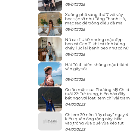
05/07/2025
Xuống phố sáng thứ 7 với váy
hoa sặc sỡ như Tăng Thanh Hà,
mặc sao để trông điệu đà mà
không sến
05/07/2025
Nữ ca sĩ U40 nhưng mặc đẹp
hơn cả Gen Z, khi cá tính bùng
cháy, lúc lại bánh bèo như cô nữ
chính ngôn tình
05/07/2025
Hải Tú đi biển không mặc bikini
vẫn gây sốt
05/07/2025
Gu ăn mặc của Phương Mỹ Chi ở
tuổi 22: Trẻ trung, biến hóa đầy
bất ngờ với loạt item chỉ vài trăm
nghìn đã mua được
04/07/2025
Chị em 30 nên “tẩy chay” ngay 4
kiểu quần ống rộng này: Mặc
vào trông vừa quê vừa kéo tụt
chiều cao
04/07/2025