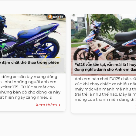
ộ đậm chất thể thao trong phiên
Fx125 vẫn tồn tại, vẫn mãi là 1 hu
đúng nghĩa dành cho Anh em 
là dòng xe côn tay mang dòng
Anh em nào chơi FX125 chắc c
 , như những người anh em
xúc khi chạy chiếc xe nhiều n
Exciter 135 . Từ lúc ra mắt cho
máy móc vẫn mạnh mẽ như th
 những bản độ cho dòng xe này
trai trẻ là như thế nào. Đây là 
ất hiện ngày càng nhiều &
mỏng của thanh niên đang đi 
FX125,...
Xem thêm