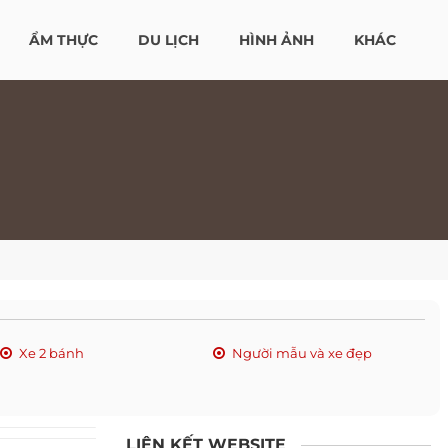
ẨM THỰC
DU LỊCH
HÌNH ẢNH
KHÁC
Xe 2 bánh
Người mẫu và xe đẹp
LIÊN KẾT WEBSITE