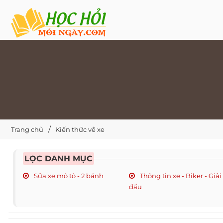
Trang chủ
Kiến thức về xe
LỌC DANH MỤC
Sửa xe mô tô - 2 bánh
Thông tin xe - Biker - Giải
đấu