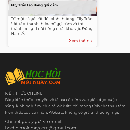
Elly Trần tạo dáng gợi cảm
Từ một cô gái rất đỗi bình thường, Elly Trần
"lột xác" thành thiếu nữ gợi cảm và trở
thành hot girl nổi tiếng nhất khu vực Đông
Nam Á.
Xem thêm
KIẾN THỨC ONLINE
Blog kiến thức, chuyên về tất cả các lĩnh vực giáo dục, cuộc
sống, kinh nghiệm, chia sẻ Website chỉ mang tính chất sưu tầm
kiến thức của cá nhân. Website không có giá trị thương mại.
Chi tiết góp ý gửi về email:
hochoimoingay.com@gmail.com