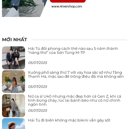
MỚI NHẤT
Hải Tú đổi phong cách thế nào sau 5 năm thành
“nàng thơ” của Sơn Tùng M-TP
05/07/2025
Xuống phố sáng thứ 7 với váy hoa sặc sỡ như Tăng
Thanh Hà, mặc sao để trông điệu đà mà không sến
05/07/2025
Nữ ca sĩ U40 nhưng mặc đẹp hơn cả Gen Z, khi cá
tính bùng cháy, lúc lại bánh bèo như cô nữ chính
ngôn tình
05/07/2025
Hải Tú đi biển không mặc bikini vẫn gây sốt