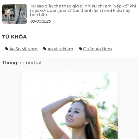
Tại sao giày thể thao giờ bị nhiều chị em “xếp xó” khi
mặc với quần jeans? Gái thanh lịch mê 3 kiểu này
hơn hẳn
03/07/2025
TỪ KHÓA
Áo Sơ Mi Nam
Áo Vest Nam
Quần Áo Nam
Thông tin nổi bật