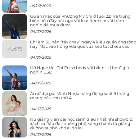
05/07/2025
Gu ăn mặc của Phương Mỹ Chi ở tuổi 22: Trẻ trung,
biến hóa đầy bất ngờ với loạt item chỉ vài trăm
nghìn đã mua được
04/07/2025
Chị em 30 nên “tẩy chay” ngay 4 kiểu quần ống rộng
này: Mặc vào trông vừa quê vừa kéo tụt chiều cao
04/07/2025
Hồ Ngọc Hà, Chi Pu so body với bikini “tí hon” giá
nghìn USD
04/07/2025
Ái nữ đại gia Minh Nhựa năng động suốt 9 tháng
mang bầu con thứ 4
04/07/2025
Nữ giảng viên đại học sành điệu nhất nhì showbiz,
xách cả “lâu đài” xuống phố, sang chảnh từ giảng
đường ra phố khó ai đọ lại
04/07/2025