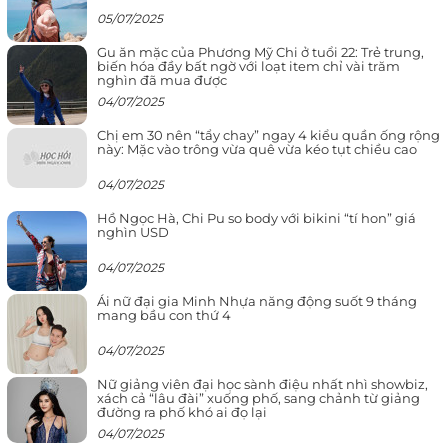
05/07/2025
Gu ăn mặc của Phương Mỹ Chi ở tuổi 22: Trẻ trung,
biến hóa đầy bất ngờ với loạt item chỉ vài trăm
nghìn đã mua được
04/07/2025
Chị em 30 nên “tẩy chay” ngay 4 kiểu quần ống rộng
này: Mặc vào trông vừa quê vừa kéo tụt chiều cao
04/07/2025
Hồ Ngọc Hà, Chi Pu so body với bikini “tí hon” giá
nghìn USD
04/07/2025
Ái nữ đại gia Minh Nhựa năng động suốt 9 tháng
mang bầu con thứ 4
04/07/2025
Nữ giảng viên đại học sành điệu nhất nhì showbiz,
xách cả “lâu đài” xuống phố, sang chảnh từ giảng
đường ra phố khó ai đọ lại
04/07/2025