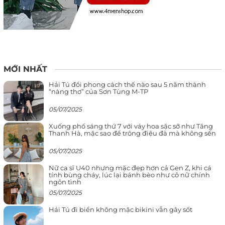
MỚI NHẤT
Hải Tú đổi phong cách thế nào sau 5 năm thành
“nàng thơ” của Sơn Tùng M-TP
05/07/2025
Xuống phố sáng thứ 7 với váy hoa sặc sỡ như Tăng
Thanh Hà, mặc sao để trông điệu đà mà không sến
05/07/2025
Nữ ca sĩ U40 nhưng mặc đẹp hơn cả Gen Z, khi cá
tính bùng cháy, lúc lại bánh bèo như cô nữ chính
ngôn tình
05/07/2025
Hải Tú đi biển không mặc bikini vẫn gây sốt