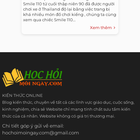
Smile 110 từ cuối thập niên 90 đã được người
chơi xe ở Thailand độ lại bằng việc trang bị
khá nhiều món đồ chơi kiểng , chúng ta cùng
xem qua chiếc Smile 110...
Xem thêm
KIẾN THỨC ONLINE
Blog kiến thức, chuyên về tất cả các lĩnh vực giáo dục, cuộc sống,
kinh nghiệm, chia sẻ Website chỉ mang tính chất sưu tầm kiến
thức của cá nhân. Website không có giá trị thương mại.
Chi tiết góp ý gửi về email:
hochoimoingay.com@gmail.com