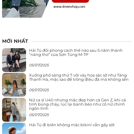
MỚI NHẤT
Hải Tú đổi phong cách thế nào sau 5 năm thành
“nàng thơ” của Sơn Tùng M-TP
05/07/2025
Xuống phố sáng thứ 7 với váy hoa sặc sỡ như Tăng
Thanh Hà, mặc sao để trông điệu đà mà không sến
05/07/2025
Nữ ca sĩ U40 nhưng mặc đẹp hơn cả Gen Z, khi cá
tính bùng cháy, lúc lại bánh bèo như cô nữ chính
ngôn tình
05/07/2025
Hải Tú đi biển không mặc bikini vẫn gây sốt