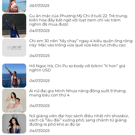
05/07/2025
Gu ăn mặc của Phương Mỹ Chi ở tuổi 22: Trẻ trung,
biến hóa đầy bất ngờ với loạt item chỉ vài trăm
nghìn đã mua được
04/07/2025
Chị em 30 nên “tẩy chay” ngay 4 kiểu quần ống rộng
này: Mặc vào trông vừa quê vừa kéo tụt chiều cao
04/07/2025
Hồ Ngọc Hà, Chi Pu so body với bikini “tí hon” giá
nghìn USD
04/07/2025
Ái nữ đại gia Minh Nhựa năng động suốt 9 tháng
mang bầu con thứ 4
04/07/2025
Nữ giảng viên đại học sành điệu nhất nhì showbiz,
xách cả “lâu đài” xuống phố, sang chảnh từ giảng
đường ra phố khó ai đọ lại
04/07/2025