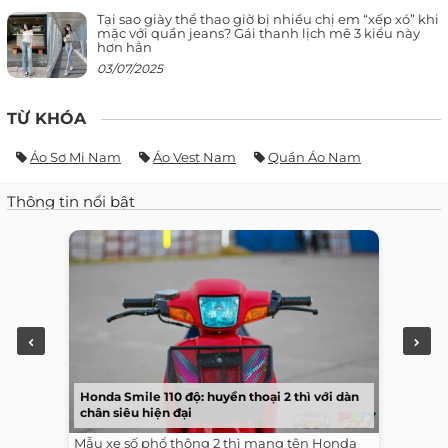
Tại sao giày thể thao giờ bị nhiều chị em “xếp xó” khi
mặc với quần jeans? Gái thanh lịch mê 3 kiểu này
hơn hẳn
03/07/2025
TỪ KHÓA
Áo Sơ Mi Nam
Áo Vest Nam
Quần Áo Nam
Thông tin nổi bật
Honda Smile 110 độ: huyền thoại 2 thì với dàn
chân siêu hiện đại
Mẫu xe số phổ thông 2 thì mang tên Honda