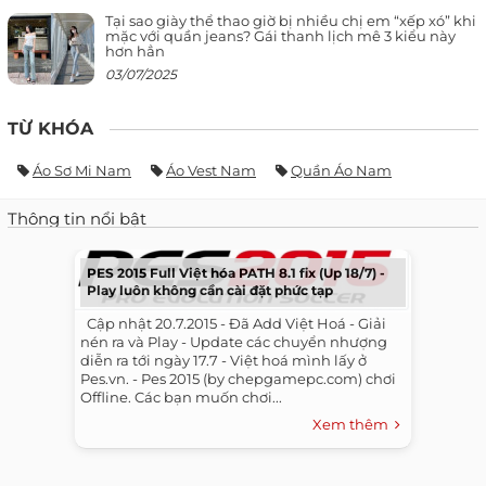
Tại sao giày thể thao giờ bị nhiều chị em “xếp xó” khi
mặc với quần jeans? Gái thanh lịch mê 3 kiểu này
hơn hẳn
03/07/2025
TỪ KHÓA
Áo Sơ Mi Nam
Áo Vest Nam
Quần Áo Nam
Thông tin nổi bật
PES 2015 Full Việt hóa PATH 8.1 fix (Up 18/7) -
Play luôn không cần cài đặt phức tạp
​ ​ Cập nhật 20.7.2015 - Đã Add Việt Hoá - Giải
nén ra và Play - Update các chuyển nhượng
diễn ra tới ngày 17.7 - Việt hoá mình lấy ở
Pes.vn. - Pes 2015 (by chepgamepc.com) chơi
Offline. Các bạn muốn chơi...
Xem thêm