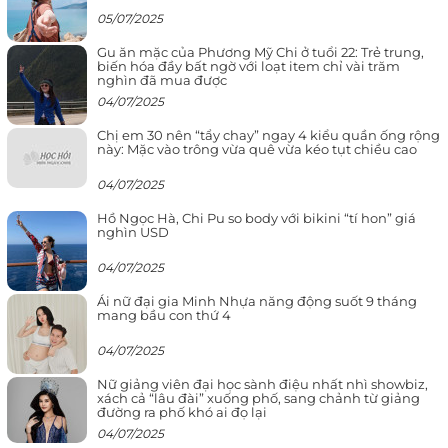
05/07/2025
Gu ăn mặc của Phương Mỹ Chi ở tuổi 22: Trẻ trung,
biến hóa đầy bất ngờ với loạt item chỉ vài trăm
nghìn đã mua được
04/07/2025
Chị em 30 nên “tẩy chay” ngay 4 kiểu quần ống rộng
này: Mặc vào trông vừa quê vừa kéo tụt chiều cao
04/07/2025
Hồ Ngọc Hà, Chi Pu so body với bikini “tí hon” giá
nghìn USD
04/07/2025
Ái nữ đại gia Minh Nhựa năng động suốt 9 tháng
mang bầu con thứ 4
04/07/2025
Nữ giảng viên đại học sành điệu nhất nhì showbiz,
xách cả “lâu đài” xuống phố, sang chảnh từ giảng
đường ra phố khó ai đọ lại
04/07/2025