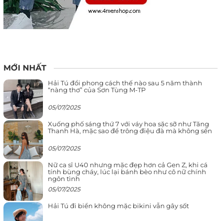
MỚI NHẤT
Hải Tú đổi phong cách thế nào sau 5 năm thành
“nàng thơ” của Sơn Tùng M-TP
05/07/2025
Xuống phố sáng thứ 7 với váy hoa sặc sỡ như Tăng
Thanh Hà, mặc sao để trông điệu đà mà không sến
05/07/2025
Nữ ca sĩ U40 nhưng mặc đẹp hơn cả Gen Z, khi cá
tính bùng cháy, lúc lại bánh bèo như cô nữ chính
ngôn tình
05/07/2025
Hải Tú đi biển không mặc bikini vẫn gây sốt