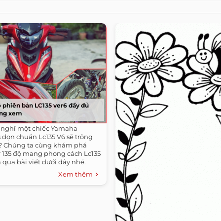
ộ phiên bản LC135 ver6 đầy đủ
từng xem
 nghĩ một chiếc Yamaha
5s dọn chuẩn Lc135 V6 sẽ trông
? Chúng ta cùng khám phá
r 135 độ mang phong cách Lc135
 qua bài viết dưới đây nhé.
Xem thêm