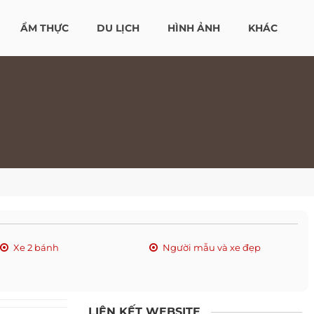
ẨM THỰC
DU LỊCH
HÌNH ẢNH
KHÁC
Xe 2 bánh
Người mẫu và xe đẹp
LIÊN KẾT WEBSITE