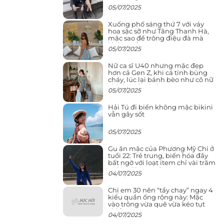
05/07/2025
Xuống phố sáng thứ 7 với váy
hoa sặc sỡ như Tăng Thanh Hà,
mặc sao để trông điệu đà mà
không sến
05/07/2025
Nữ ca sĩ U40 nhưng mặc đẹp
hơn cả Gen Z, khi cá tính bùng
cháy, lúc lại bánh bèo như cô nữ
chính ngôn tình
05/07/2025
Hải Tú đi biển không mặc bikini
vẫn gây sốt
05/07/2025
Gu ăn mặc của Phương Mỹ Chi ở
tuổi 22: Trẻ trung, biến hóa đầy
bất ngờ với loạt item chỉ vài trăm
nghìn đã mua được
04/07/2025
Chị em 30 nên “tẩy chay” ngay 4
kiểu quần ống rộng này: Mặc
vào trông vừa quê vừa kéo tụt
chiều cao
04/07/2025