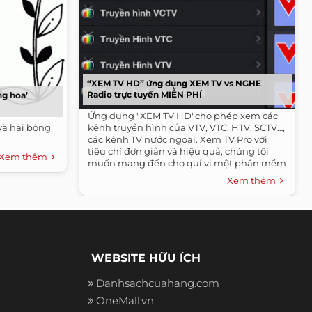
“XEM TV HD” ứng dụng XEM TV vs NGHE
Radio trực tuyến MIỄN PHÍ
ng hoa’
Ứng dụng "XEM TV HD"cho phép xem các
và hai bông
kênh truyền hình của VTV, VTC, HTV, SCTV…,
các kênh TV nước ngoài. Xem TV Pro với
tiêu chí đơn giản và hiệu quả, chúng tôi
Xem thêm
muốn mang đến cho quí vị một phần mềm
thuần...
Xem thêm
WEBSITE HỮU ÍCH
Danhsachcuahang.com
OneMall.vn