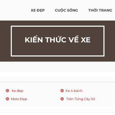
XE ĐẸP
CUỘC SỐNG
THỜI TRANG
KIẾN THỨC VỀ XE
Xe đẹp
Xe 4 bánh
Moto Đẹp
Trên Từng Cây Số