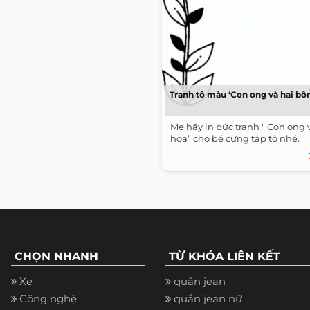
Tranh tô màu ‘Con ong và hai bô
Mẹ hãy in bức tranh " Con ong 
hoa” cho bé cưng tập tô nhé.
CHỌN NHANH
TỪ KHÓA LIÊN KẾT
Xe
quần jean
Công nghệ
quần jean nữ