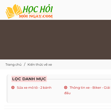
Trang chủ
Kiến thức về xe
LỌC DANH MỤC
Sửa xe mô tô - 2 bánh
Thông tin xe - Biker - Giải
đấu