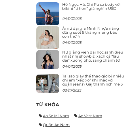
Hồ Ngọc Hà, Chi Pu so body với
bikini “tí hon” giá nghìn USD
04/07/2025
Ái nữ đại gia Minh Nhựa năng
động suốt 9 tháng mang bầu
con thứ 4
04/07/2025
Nữ giảng viên đại học sành điệu
nhất nhì showbiz, xách cả “lâu
đài” xuống phố, sang chảnh từ
giảng đường ra phố khó ai đọ lại
04/07/2025
Tại sao giày thể thao giờ bị nhiều
chị em “xếp xó” khi mặc với
quần jeans? Gái thanh lịch mê 3
kiểu này hơn hẳn
03/07/2025
TỪ KHÓA
Áo Sơ Mi Nam
Áo Vest Nam
Quần Áo Nam