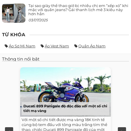
Tại sao giày thể thao giờ bị nhiều chị em “xếp xó” khi
mặc với quần jeans? Gái thanh lịch mê 3 kiểu này
hơn hẳn
03/07/2025
TỪ KHÓA
Áo Sơ Mi Nam
Áo Vest Nam
Quần Áo Nam
Thông tin nổi bật
Ducati 899 Panigale độ độc đáo với một số chi
tiết mạ vàng
Với một số chi tiết được mạ vàng 18K tinh tế
cùng bộ tem đấu với tông màu trắng tím thể
thao, chiếc Ducati 899 Panigale độ của một