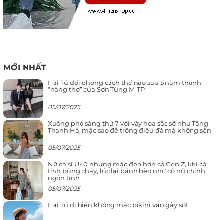
MỚI NHẤT
Hải Tú đổi phong cách thế nào sau 5 năm thành
“nàng thơ” của Sơn Tùng M-TP
05/07/2025
Xuống phố sáng thứ 7 với váy hoa sặc sỡ như Tăng
Thanh Hà, mặc sao để trông điệu đà mà không sến
05/07/2025
Nữ ca sĩ U40 nhưng mặc đẹp hơn cả Gen Z, khi cá
tính bùng cháy, lúc lại bánh bèo như cô nữ chính
ngôn tình
05/07/2025
Hải Tú đi biển không mặc bikini vẫn gây sốt