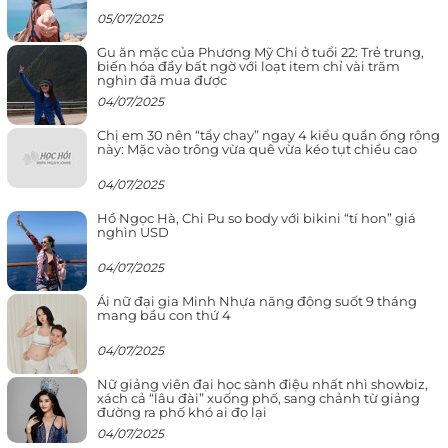
05/07/2025
Gu ăn mặc của Phương Mỹ Chi ở tuổi 22: Trẻ trung,
biến hóa đầy bất ngờ với loạt item chỉ vài trăm
nghìn đã mua được
04/07/2025
Chị em 30 nên “tẩy chay” ngay 4 kiểu quần ống rộng
này: Mặc vào trông vừa quê vừa kéo tụt chiều cao
04/07/2025
Hồ Ngọc Hà, Chi Pu so body với bikini “tí hon” giá
nghìn USD
04/07/2025
Ái nữ đại gia Minh Nhựa năng động suốt 9 tháng
mang bầu con thứ 4
04/07/2025
Nữ giảng viên đại học sành điệu nhất nhì showbiz,
xách cả “lâu đài” xuống phố, sang chảnh từ giảng
đường ra phố khó ai đọ lại
04/07/2025