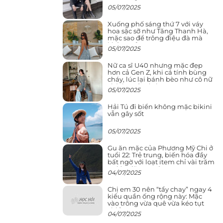
05/07/2025
Xuống phố sáng thứ 7 với váy
hoa sặc sỡ như Tăng Thanh Hà,
mặc sao để trông điệu đà mà
không sến
05/07/2025
Nữ ca sĩ U40 nhưng mặc đẹp
hơn cả Gen Z, khi cá tính bùng
cháy, lúc lại bánh bèo như cô nữ
chính ngôn tình
05/07/2025
Hải Tú đi biển không mặc bikini
vẫn gây sốt
05/07/2025
Gu ăn mặc của Phương Mỹ Chi ở
tuổi 22: Trẻ trung, biến hóa đầy
bất ngờ với loạt item chỉ vài trăm
nghìn đã mua được
04/07/2025
Chị em 30 nên “tẩy chay” ngay 4
kiểu quần ống rộng này: Mặc
vào trông vừa quê vừa kéo tụt
chiều cao
04/07/2025