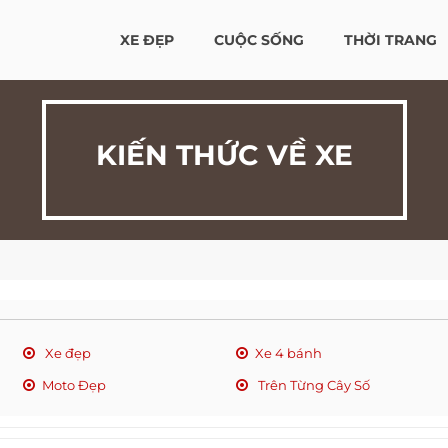
XE ĐẸP
CUỘC SỐNG
THỜI TRANG
KIẾN THỨC VỀ XE
Xe đẹp
Xe 4 bánh
Moto Đẹp
Trên Từng Cây Số