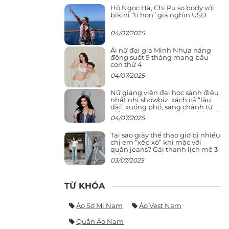
Hồ Ngọc Hà, Chi Pu so body với
bikini “tí hon” giá nghìn USD
04/07/2025
Ái nữ đại gia Minh Nhựa năng
động suốt 9 tháng mang bầu
con thứ 4
04/07/2025
Nữ giảng viên đại học sành điệu
nhất nhì showbiz, xách cả “lâu
đài” xuống phố, sang chảnh từ
giảng đường ra phố khó ai đọ lại
04/07/2025
Tại sao giày thể thao giờ bị nhiều
chị em “xếp xó” khi mặc với
quần jeans? Gái thanh lịch mê 3
kiểu này hơn hẳn
03/07/2025
TỪ KHÓA
Áo Sơ Mi Nam
Áo Vest Nam
Quần Áo Nam