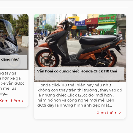
h dáng như
Vẫn hoài cổ cùng chiếc Honda Click 110 thái
ng tay ga
g hơn xe ga
c xe vẫn được
Honda click 110 thái hiện nay hầu như
m mê lựa
không còn thấy trên thị trường , thay vào đó
g...
là những chiếc Click 125cc đời mới hơn ,
hầm hố hơn và công nghệ mới mẻ. Bên
Xem thêm
dưới đây là những hình ảnh đẹp mắt...
Xem thêm