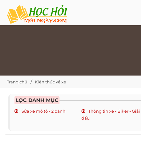
Trang chủ
Kiến thức về xe
LỌC DANH MỤC
Sửa xe mô tô - 2 bánh
Thông tin xe - Biker - Giải
đấu