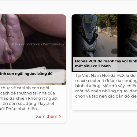
Honda PCX độ mạnh tay với hìn
một siêu xe 2 bánh
sinh con ngôi ngược bằng đẻ
Tại Việt Nam Honda PCX là dò
maxi scooter ít được ưa chuộn
bình thường. Mặc dù vậy, chiế
thực về ca sinh con ngôi
một bộ phận những người đa
cách đẻ thường tại nhà của
chọn và tạo nên các bản độ kiển
háp đã khiến không ít người
hiên đến xúc động. Raychel –
ời Pháp phát hiện...
Xem thêm