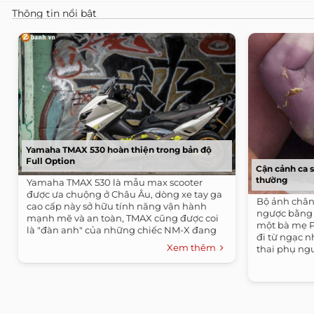
Thông tin nổi bật
Yamaha TMAX 530 hoàn thiện trong bản độ
Full Option
Cận cảnh ca 
thường
Yamaha TMAX 530 là mẫu max scooter
được ưa chuộng ở Châu Âu, dòng xe tay ga
Bộ ảnh chân 
cao cấp này sở hữu tính năng vận hành
ngược bằng 
mạnh mẽ và an toàn, TMAX cũng được coi
một bà mẹ P
là "đàn anh" của những chiếc NM-X đang
đi từ ngạc n
bán tại...
Xem thêm
thai phụ ngư