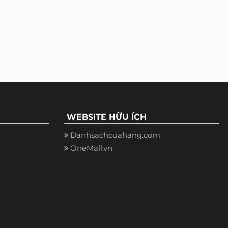
WEBSITE HỮU ÍCH
Danhsachcuahang.com
OneMall.vn