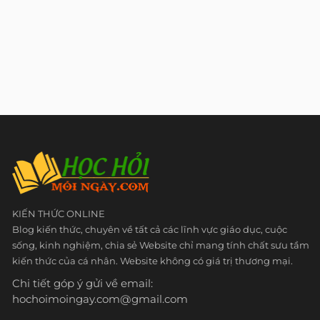
KIẾN THỨC ONLINE
Blog kiến thức, chuyên về tất cả các lĩnh vực giáo dục, cuộc
sống, kinh nghiệm, chia sẻ Website chỉ mang tính chất sưu tầm
kiến thức của cá nhân. Website không có giá trị thương mại.
Chi tiết góp ý gửi về email:
hochoimoingay.com@gmail.com