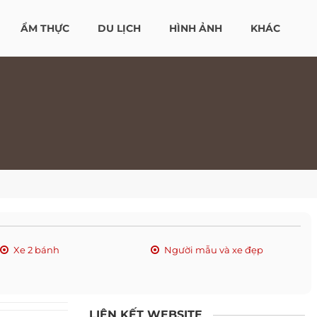
ẨM THỰC
DU LỊCH
HÌNH ẢNH
KHÁC
Xe 2 bánh
Người mẫu và xe đẹp
LIÊN KẾT WEBSITE