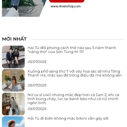
MỚI NHẤT
Hải Tú đổi phong cách thế nào sau 5 năm thành
“nàng thơ” của Sơn Tùng M-TP
05/07/2025
Xuống phố sáng thứ 7 với váy hoa sặc sỡ như Tăng
Thanh Hà, mặc sao để trông điệu đà mà không sến
05/07/2025
Nữ ca sĩ U40 nhưng mặc đẹp hơn cả Gen Z, khi cá
tính bùng cháy, lúc lại bánh bèo như cô nữ chính
ngôn tình
05/07/2025
Hải Tú đi biển không mặc bikini vẫn gây sốt