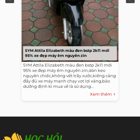
SYM Attila Elizabeth màu đen bstp 2k11 mới
95% xe đẹp máy êm nguyên zin
SYM Attila Elizabeth màu đen bstp 2k11 mới
95% xe đẹp máy êm nguyên zin,dán keo
nguyên chiếc,không vết trầy xước,kiếng cảng
đầy đủ xe máy mạnh chạy vọt lợi xăng,bảo
dưỡng định kì mua về là sử dụng...
Xem thêm