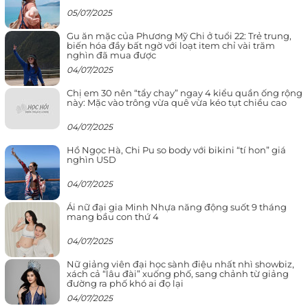
05/07/2025
Gu ăn mặc của Phương Mỹ Chi ở tuổi 22: Trẻ trung,
biến hóa đầy bất ngờ với loạt item chỉ vài trăm
nghìn đã mua được
04/07/2025
Chị em 30 nên “tẩy chay” ngay 4 kiểu quần ống rộng
này: Mặc vào trông vừa quê vừa kéo tụt chiều cao
04/07/2025
Hồ Ngọc Hà, Chi Pu so body với bikini “tí hon” giá
nghìn USD
04/07/2025
Ái nữ đại gia Minh Nhựa năng động suốt 9 tháng
mang bầu con thứ 4
04/07/2025
Nữ giảng viên đại học sành điệu nhất nhì showbiz,
xách cả “lâu đài” xuống phố, sang chảnh từ giảng
đường ra phố khó ai đọ lại
04/07/2025