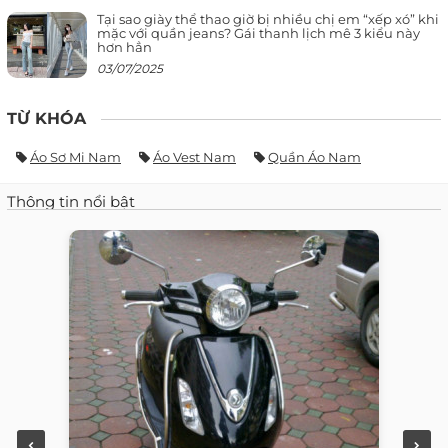
Tại sao giày thể thao giờ bị nhiều chị em “xếp xó” khi
mặc với quần jeans? Gái thanh lịch mê 3 kiểu này
hơn hẳn
03/07/2025
TỪ KHÓA
Áo Sơ Mi Nam
Áo Vest Nam
Quần Áo Nam
Thông tin nổi bật