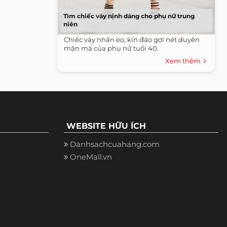
Tìm chiếc váy nịnh dáng cho phụ nữ trung
niên
Chiếc váy nhấn eo, kín đáo gợi nét duyên
mặn mà của phụ nữ tuổi 40.
Xem thêm
WEBSITE HỮU ÍCH
Danhsachcuahang.com
OneMall.vn