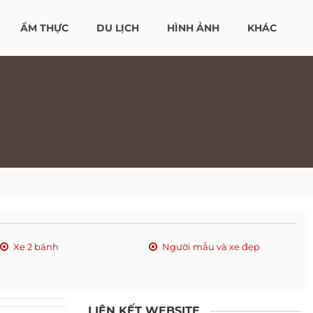
ẨM THỰC
DU LỊCH
HÌNH ẢNH
KHÁC
Xe 2 bánh
Người mẫu và xe đẹp
LIÊN KẾT WEBSITE