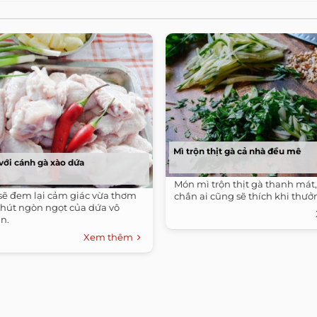
Mì trộn thịt gà cả nhà đều mê
ới cánh gà xào dứa
Món mì trộn thịt gà thanh mát,
sẽ đem lại cảm giác vừa thơm
chắn ai cũng sẽ thích khi thưở
chút ngòn ngọt của dứa vô
n.
Xem thêm