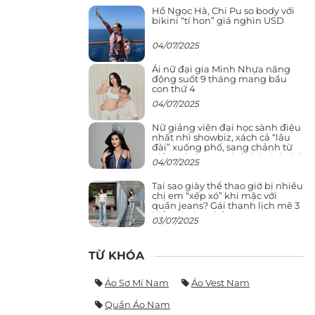
Hồ Ngọc Hà, Chi Pu so body với
bikini “tí hon” giá nghìn USD
04/07/2025
Ái nữ đại gia Minh Nhựa năng
động suốt 9 tháng mang bầu
con thứ 4
04/07/2025
Nữ giảng viên đại học sành điệu
nhất nhì showbiz, xách cả “lâu
đài” xuống phố, sang chảnh từ
giảng đường ra phố khó ai đọ lại
04/07/2025
Tại sao giày thể thao giờ bị nhiều
chị em “xếp xó” khi mặc với
quần jeans? Gái thanh lịch mê 3
kiểu này hơn hẳn
03/07/2025
TỪ KHÓA
Áo Sơ Mi Nam
Áo Vest Nam
Quần Áo Nam