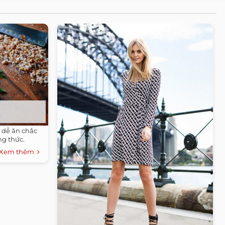
 dễ ăn chắc
ng thức.
Xem thêm