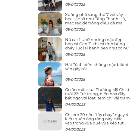
05/07/2025
Xuống phố sáng thứ 7 với váy
hoa sặc sỡ như Tăng Thanh Hà,
mặc sao để trông điệu đà mà
không sến
05/07/2025
Nữ ca sĩ U40 nhưng mặc đẹp
hơn cả Gen Z, khi cá tính bùng
cháy, lúc lại bánh bèo như cô nữ
chính ngôn tình
05/07/2025
Hải Tú đi biển không mặc bikini
vẫn gây sốt
05/07/2025
Gu ăn mặc của Phương Mỹ Chi ở
tuổi 22: Trẻ trung, biến hóa đầy
bất ngờ với loạt item chỉ vài trăm
nghìn đã mua được
04/07/2025
Chị em 30 nên “tẩy chay” ngay 4
kiểu quần ống rộng này: Mặc
vào trông vừa quê vừa kéo tụt
chiều cao
04/07/2025