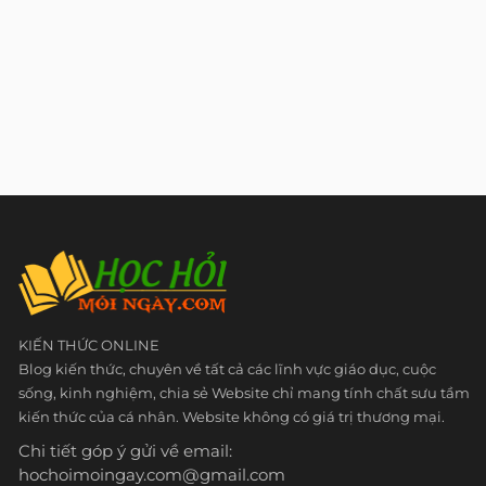
KIẾN THỨC ONLINE
Blog kiến thức, chuyên về tất cả các lĩnh vực giáo dục, cuộc
sống, kinh nghiệm, chia sẻ Website chỉ mang tính chất sưu tầm
kiến thức của cá nhân. Website không có giá trị thương mại.
Chi tiết góp ý gửi về email:
hochoimoingay.com@gmail.com