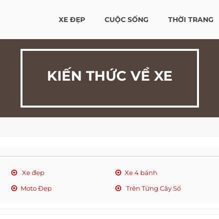
XE ĐẸP
CUỘC SỐNG
THỜI TRANG
KIẾN THỨC VỀ XE
Xe đẹp
Xe 4 bánh
Moto Đẹp
Trên Từng Cây Số