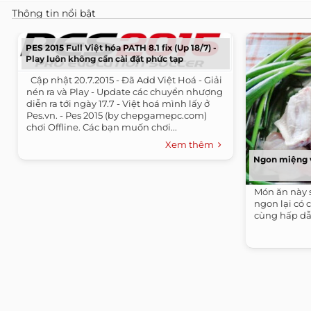
Thông tin nổi bật
PES 2015 Full Việt hóa PATH 8.1 fix (Up 18/7) -
Play luôn không cần cài đặt phức tạp
​ ​ Cập nhật 20.7.2015 - Đã Add Việt Hoá - Giải
nén ra và Play - Update các chuyển nhượng
diễn ra tới ngày 17.7 - Việt hoá mình lấy ở
Pes.vn. - Pes 2015 (by chepgamepc.com)
chơi Offline. Các bạn muốn chơi...
Xem thêm
Ngon miệng v
Món ăn này 
ngon lại có 
cùng hấp dẫ