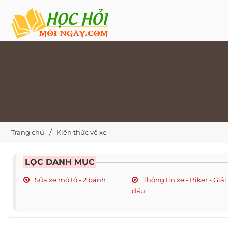
Trang chủ
Kiến thức về xe
LỌC DANH MỤC
Sửa xe mô tô - 2 bánh
Thông tin xe - Biker - Giải
đấu