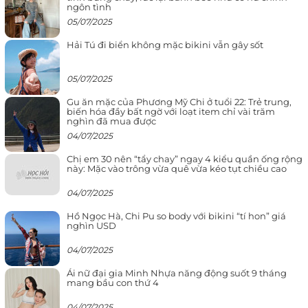
ngôn tình
05/07/2025
Hải Tú đi biển không mặc bikini vẫn gây sốt
05/07/2025
Gu ăn mặc của Phương Mỹ Chi ở tuổi 22: Trẻ trung,
biến hóa đầy bất ngờ với loạt item chỉ vài trăm
nghìn đã mua được
04/07/2025
Chị em 30 nên “tẩy chay” ngay 4 kiểu quần ống rộng
này: Mặc vào trông vừa quê vừa kéo tụt chiều cao
04/07/2025
Hồ Ngọc Hà, Chi Pu so body với bikini “tí hon” giá
nghìn USD
04/07/2025
Ái nữ đại gia Minh Nhựa năng động suốt 9 tháng
mang bầu con thứ 4
04/07/2025