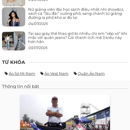
Nữ giảng viên đại học sành điệu nhất nhì showbiz,
xách cả “lâu đài” xuống phố, sang chảnh từ giảng
đường ra phố khó ai đọ lại
04/07/2025
Tại sao giày thể thao giờ bị nhiều chị em “xếp xó” khi
mặc với quần jeans? Gái thanh lịch mê 3 kiểu này
hơn hẳn
03/07/2025
TỪ KHÓA
Áo Sơ Mi Nam
Áo Vest Nam
Quần Áo Nam
Thông tin nổi bật