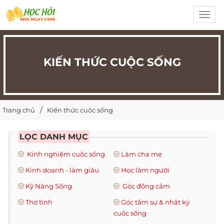
Toggl
navig
KIẾN THỨC CUỘC SỐNG
Trang chủ
Kiến thức cuộc sống
LỌC DANH MỤC
Kinh nghiệm cuộc sống
Làm cha mẹ
Kinh doanh - làm giàu
Học làm người
Kỹ Năng Sống
Góc đồng cảm
Thơ tình
Góc tâm sự & nhật ký
cuộc sống