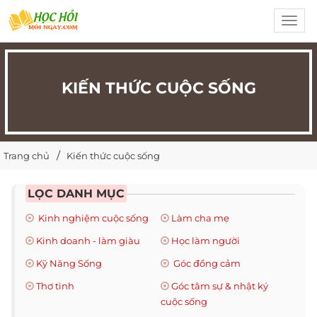
Toggl
navig
KIẾN THỨC CUỘC SỐNG
Trang chủ
Kiến thức cuộc sống
LỌC DANH MỤC
Kinh nghiệm cuộc sống
Làm cha mẹ
Kinh doanh - làm giàu
Học làm người
Kỹ Năng Sống
Góc đồng cảm
Thơ tình
Góc tâm sự & nhật ký
cuộc sống