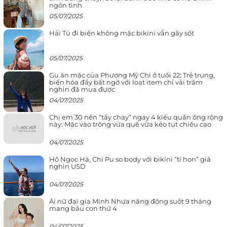
ngôn tình
05/07/2025
Hải Tú đi biển không mặc bikini vẫn gây sốt
05/07/2025
Gu ăn mặc của Phương Mỹ Chi ở tuổi 22: Trẻ trung,
biến hóa đầy bất ngờ với loạt item chỉ vài trăm
nghìn đã mua được
04/07/2025
Chị em 30 nên “tẩy chay” ngay 4 kiểu quần ống rộng
này: Mặc vào trông vừa quê vừa kéo tụt chiều cao
04/07/2025
Hồ Ngọc Hà, Chi Pu so body với bikini “tí hon” giá
nghìn USD
04/07/2025
Ái nữ đại gia Minh Nhựa năng động suốt 9 tháng
mang bầu con thứ 4
04/07/2025