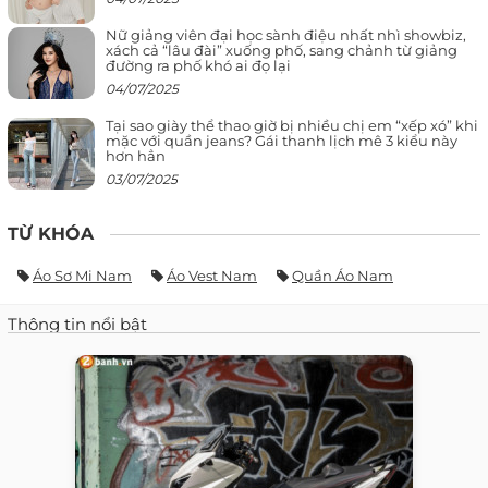
Nữ giảng viên đại học sành điệu nhất nhì showbiz,
xách cả “lâu đài” xuống phố, sang chảnh từ giảng
đường ra phố khó ai đọ lại
04/07/2025
Tại sao giày thể thao giờ bị nhiều chị em “xếp xó” khi
mặc với quần jeans? Gái thanh lịch mê 3 kiểu này
hơn hẳn
03/07/2025
TỪ KHÓA
Áo Sơ Mi Nam
Áo Vest Nam
Quần Áo Nam
Thông tin nổi bật