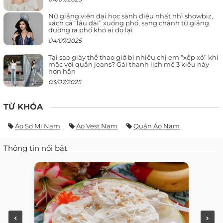
Nữ giảng viên đại học sành điệu nhất nhì showbiz,
xách cả “lâu đài” xuống phố, sang chảnh từ giảng
đường ra phố khó ai đọ lại
04/07/2025
Tại sao giày thể thao giờ bị nhiều chị em “xếp xó” khi
mặc với quần jeans? Gái thanh lịch mê 3 kiểu này
hơn hẳn
03/07/2025
TỪ KHÓA
Áo Sơ Mi Nam
Áo Vest Nam
Quần Áo Nam
Thông tin nổi bật