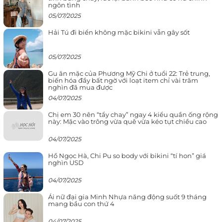
ngôn tình
05/07/2025
Hải Tú đi biển không mặc bikini vẫn gây sốt
05/07/2025
Gu ăn mặc của Phương Mỹ Chi ở tuổi 22: Trẻ trung,
biến hóa đầy bất ngờ với loạt item chỉ vài trăm
nghìn đã mua được
04/07/2025
Chị em 30 nên “tẩy chay” ngay 4 kiểu quần ống rộng
này: Mặc vào trông vừa quê vừa kéo tụt chiều cao
04/07/2025
Hồ Ngọc Hà, Chi Pu so body với bikini “tí hon” giá
nghìn USD
04/07/2025
Ái nữ đại gia Minh Nhựa năng động suốt 9 tháng
mang bầu con thứ 4
04/07/2025