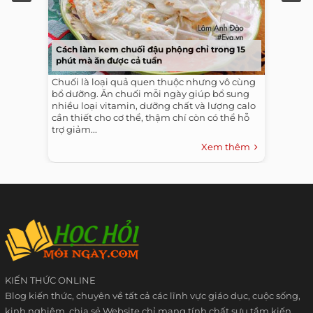
Cách làm kem chuối đậu phộng chỉ trong 15
phút mà ăn được cả tuần
Chuối là loại quả quen thuộc nhưng vô cùng
bổ dưỡng. Ăn chuối mỗi ngày giúp bổ sung
nhiều loại vitamin, dưỡng chất và lượng calo
cần thiết cho cơ thể, thậm chí còn có thể hỗ
trợ giảm...
Xem thêm
KIẾN THỨC ONLINE
Blog kiến thức, chuyên về tất cả các lĩnh vực giáo dục, cuộc sống,
kinh nghiệm, chia sẻ Website chỉ mang tính chất sưu tầm kiến