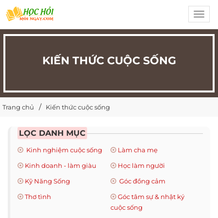
Toggl
navig
KIẾN THỨC CUỘC SỐNG
Trang chủ
Kiến thức cuộc sống
LỌC DANH MỤC
Kinh nghiệm cuộc sống
Làm cha mẹ
Kinh doanh - làm giàu
Học làm người
Kỹ Năng Sống
Góc đồng cảm
Thơ tình
Góc tâm sự & nhật ký
cuộc sống