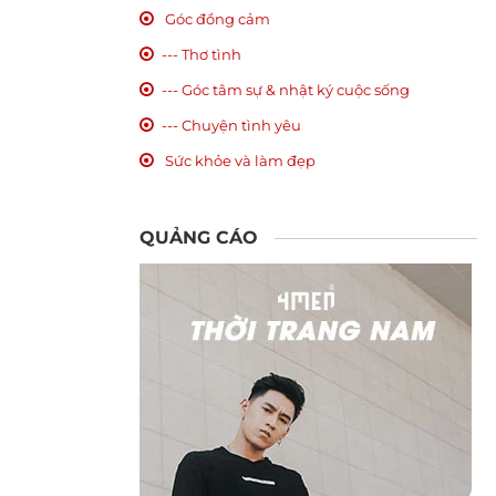
Góc đồng cảm
--- Thơ tình
--- Góc tâm sự & nhật ký cuộc sống
--- Chuyện tình yêu
Sức khỏe và làm đẹp
QUẢNG CÁO