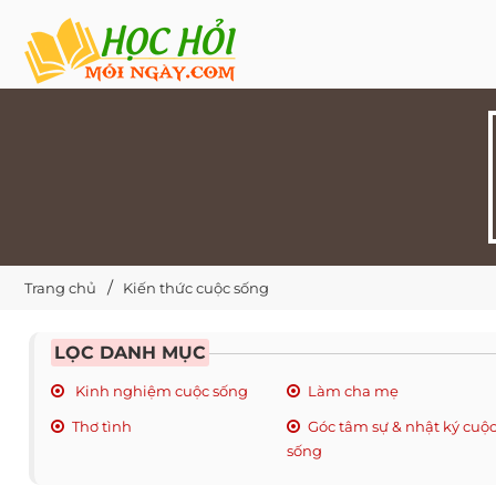
Trang chủ
Kiến thức cuộc sống
LỌC DANH MỤC
Kinh nghiệm cuộc sống
Làm cha mẹ
Thơ tình
Góc tâm sự & nhật ký cuộ
sống