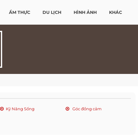
ẨM THỰC
DU LỊCH
HÌNH ẢNH
KHÁC
Kỹ Năng Sống
Góc đồng cảm