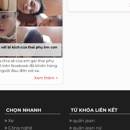
với bi kịch của thai phụ ôm con
chia sẻ của em gái thai phụ
ô trên facebook đã khiến hàng
người đau đớn xót xa.
Xem thêm
CHỌN NHANH
TỪ KHÓA LIÊN KẾT
Xe
quần jean
Công nghệ
quần jean nữ