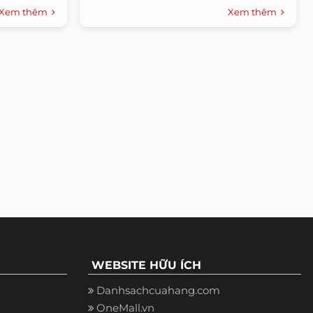
Xem thêm
Xem thêm
WEBSITE HỮU ÍCH
Danhsachcuahang.com
OneMall.vn