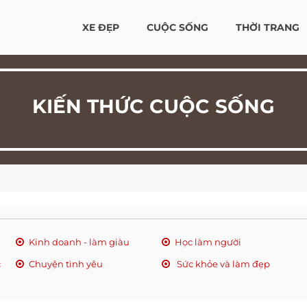
XE ĐẸP
CUỘC SỐNG
THỜI TRANG
KIẾN THỨC CUỘC SỐNG
Kinh doanh - làm giàu
Học làm người
c
Chuyện tình yêu
Sức khỏe và làm đẹp