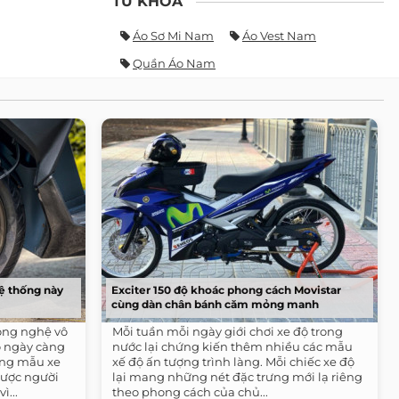
TỪ KHÓA
Áo Sơ Mi Nam
Áo Vest Nam
Quần Áo Nam
ệ thống này
Exciter 150 độ khoác phong cách Movistar
cùng dàn chân bánh căm mỏng manh
ông nghệ vô
Mỗi tuần mỗi ngày giới chơi xe độ trong
ó ngày càng
nước lại chứng kiến thêm nhiều các mẫu
ững mẫu xe
xế độ ấn tượng trình làng. Mỗi chiếc xe độ
 Được người
lại mang những nét đặc trưng mới lạ riêng
ì...
theo phong cách của chủ...