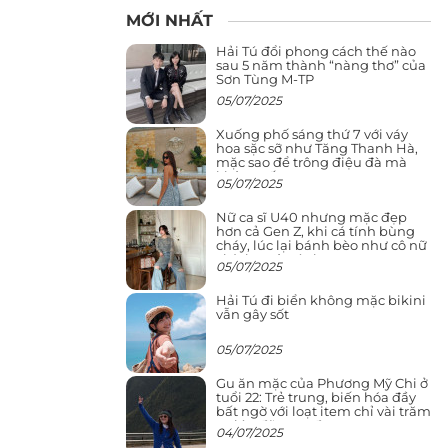
MỚI NHẤT
Hải Tú đổi phong cách thế nào
sau 5 năm thành “nàng thơ” của
Sơn Tùng M-TP
05/07/2025
Xuống phố sáng thứ 7 với váy
hoa sặc sỡ như Tăng Thanh Hà,
mặc sao để trông điệu đà mà
không sến
05/07/2025
Nữ ca sĩ U40 nhưng mặc đẹp
hơn cả Gen Z, khi cá tính bùng
cháy, lúc lại bánh bèo như cô nữ
chính ngôn tình
05/07/2025
Hải Tú đi biển không mặc bikini
vẫn gây sốt
05/07/2025
Gu ăn mặc của Phương Mỹ Chi ở
tuổi 22: Trẻ trung, biến hóa đầy
bất ngờ với loạt item chỉ vài trăm
nghìn đã mua được
04/07/2025