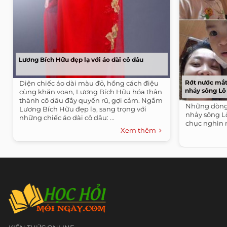
Lương Bích Hữu đẹp lạ với áo dài cô dâu
Rớt nước mắt 
Diện chiếc áo dài màu đỏ, hồng cách điệu
nhảy sông Lô
cùng khăn voan, Lương Bích Hữu hóa thân
thành cô dâu đầy quyến rũ, gợi cảm. Ngắm
Những dòng 
Lương Bích Hữu đẹp lạ, sang trọng với
nhảy sông L
những chiếc áo dài cô dâu: ...
chục nghìn 
Xem thêm