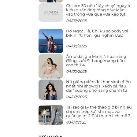
Chị em 30 nên “tẩy chay” ngay 4
kiểu quần ống rộng này: Mặc
vào trông vừa quê vừa kéo tụt
chiều cao
04/07/2025
Hồ Ngọc Hà, Chi Pu so body với
bikini “tí hon” giá nghìn USD
04/07/2025
Ái nữ đại gia Minh Nhựa năng
động suốt 9 tháng mang bầu
con thứ 4
04/07/2025
Nữ giảng viên đại học sành điệu
nhất nhì showbiz, xách cả “lâu
đài” xuống phố, sang chảnh từ
giảng đường ra phố khó ai đọ lại
04/07/2025
Tại sao giày thể thao giờ bị nhiều
chị em “xếp xó” khi mặc với
quần jeans? Gái thanh lịch mê 3
kiểu này hơn hẳn
03/07/2025