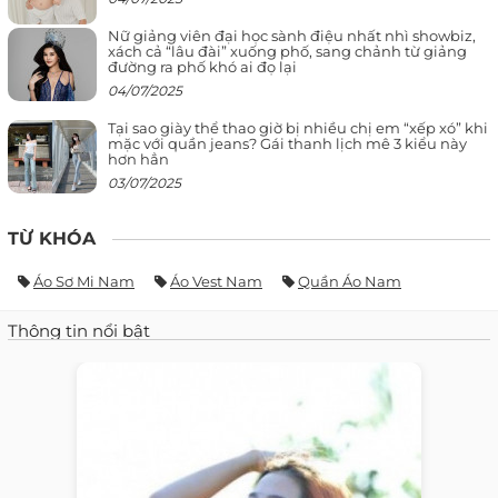
Nữ giảng viên đại học sành điệu nhất nhì showbiz,
xách cả “lâu đài” xuống phố, sang chảnh từ giảng
đường ra phố khó ai đọ lại
04/07/2025
Tại sao giày thể thao giờ bị nhiều chị em “xếp xó” khi
mặc với quần jeans? Gái thanh lịch mê 3 kiểu này
hơn hẳn
03/07/2025
TỪ KHÓA
Áo Sơ Mi Nam
Áo Vest Nam
Quần Áo Nam
Thông tin nổi bật