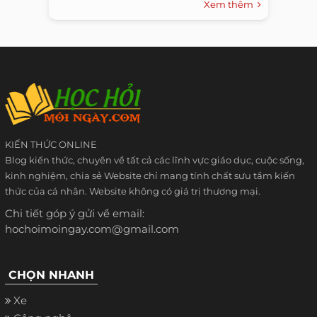
Xem thêm
KIẾN THỨC ONLINE
Blog kiến thức, chuyên về tất cả các lĩnh vực giáo dục, cuộc sống,
kinh nghiệm, chia sẻ Website chỉ mang tính chất sưu tầm kiến
thức của cá nhân. Website không có giá trị thương mại.
Chi tiết góp ý gửi về email:
hochoimoingay.com@gmail.com
CHỌN NHANH
Xe