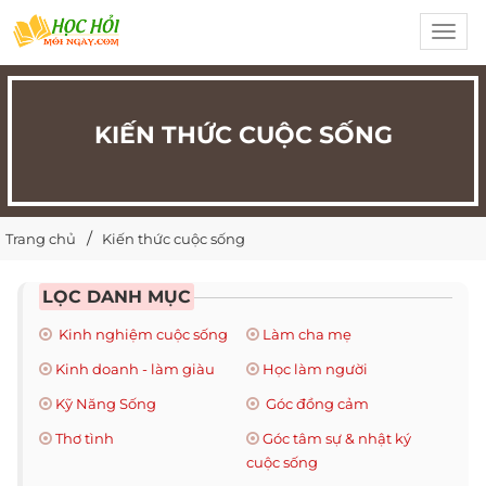
Toggl
navig
KIẾN THỨC CUỘC SỐNG
Trang chủ
Kiến thức cuộc sống
LỌC DANH MỤC
Kinh nghiệm cuộc sống
Làm cha mẹ
Kinh doanh - làm giàu
Học làm người
Kỹ Năng Sống
Góc đồng cảm
Thơ tình
Góc tâm sự & nhật ký
cuộc sống