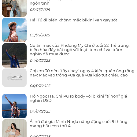
ngôn tình
05/07/2025
Hải Tú đi biển không mặc bikini vẫn gây sốt
05/07/2025
Gu ăn mặc của Phương Mỹ Chi ở tuổi 22: Trẻ trung,
biến hóa đầy bất ngờ với loạt item chỉ vài trăm
nghìn đã mua được
04/07/2025
Chị em 30 nên “tẩy chay” ngay 4 kiểu quần ống rộng
này: Mặc vào trông vừa quê vừa kéo tụt chiều cao
04/07/2025
Hồ Ngọc Hà, Chi Pu so body với bikini “tí hon” giá
nghìn USD
04/07/2025
Ái nữ đại gia Minh Nhựa năng động suốt 9 tháng
mang bầu con thứ 4
04/07/2025