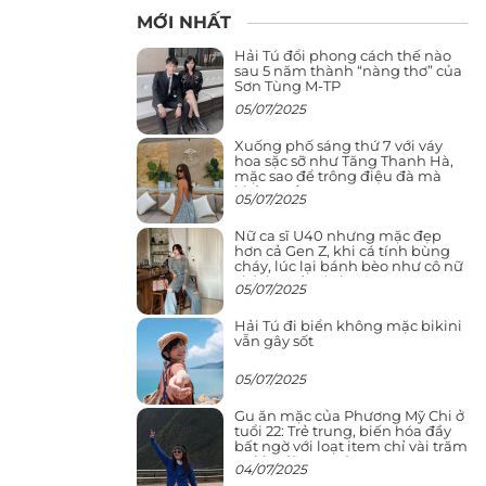
MỚI NHẤT
Hải Tú đổi phong cách thế nào
sau 5 năm thành “nàng thơ” của
Sơn Tùng M-TP
05/07/2025
Xuống phố sáng thứ 7 với váy
hoa sặc sỡ như Tăng Thanh Hà,
mặc sao để trông điệu đà mà
không sến
05/07/2025
Nữ ca sĩ U40 nhưng mặc đẹp
hơn cả Gen Z, khi cá tính bùng
cháy, lúc lại bánh bèo như cô nữ
chính ngôn tình
05/07/2025
Hải Tú đi biển không mặc bikini
vẫn gây sốt
05/07/2025
Gu ăn mặc của Phương Mỹ Chi ở
tuổi 22: Trẻ trung, biến hóa đầy
bất ngờ với loạt item chỉ vài trăm
nghìn đã mua được
04/07/2025