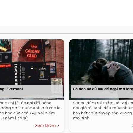
ng Liverpool
Cô đơn đã đủ lâu để ngại mở lòng
ông chỉ là tên gọi đội bóng
Sương đêm rơi thấm ướt vai em
 thống nhất nước Anh mà còn là
đợt gió rét lạnh đầu mùa như 
ăn hóa của châu Âu với niềm
bay hết chút ấm áp còn vương
00 năm lịch sử.
mối tình...
Xem thêm