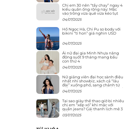
Chị em 30 nên “tẩy chay” ngay 4
kiểu quần ống rộng này: Mặc
vào trông vừa quê vừa kéo tụt
chiều cao
04/07/2025
Hồ Ngọc Hà, Chi Pu so body với
bikini “tí hon” giá nghìn USD
04/07/2025
Ái nữ đại gia Minh Nhựa năng
động suốt 9 tháng mang bầu
con thứ 4
04/07/2025
Nữ giảng viên đại học sành điệu
nhất nhì showbiz, xách cả “lâu
đài” xuống phố, sang chảnh từ
giảng đường ra phố khó ai đọ lại
04/07/2025
Tại sao giày thể thao giờ bị nhiều
chị em “xếp xó” khi mặc với
quần jeans? Gái thanh lịch mê 3
kiểu này hơn hẳn
03/07/2025