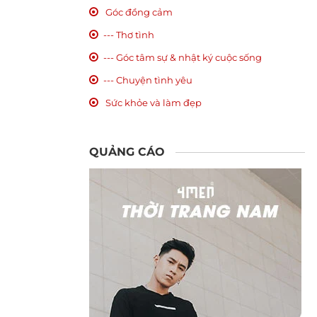
Góc đồng cảm
--- Thơ tình
--- Góc tâm sự & nhật ký cuộc sống
--- Chuyện tình yêu
Sức khỏe và làm đẹp
QUẢNG CÁO