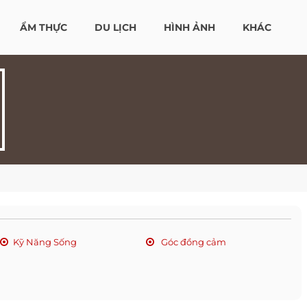
ẨM THỰC
DU LỊCH
HÌNH ẢNH
KHÁC
Kỹ Năng Sống
Góc đồng cảm