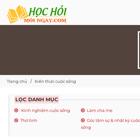
Trang chủ
Kiến thức cuộc sống
LỌC DANH MỤC
Kinh nghiệm cuộc sống
Làm cha mẹ
Thơ tình
Góc tâm sự & nhật ký cuộ
sống