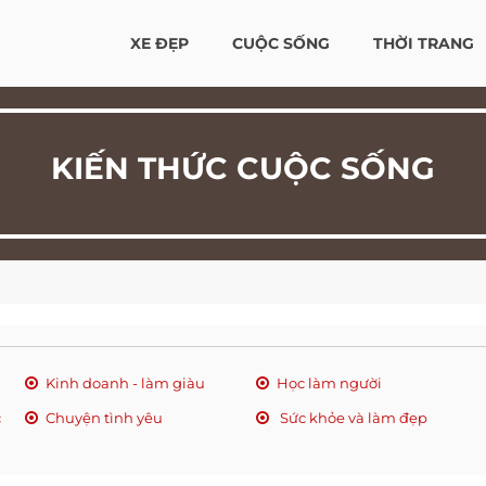
XE ĐẸP
CUỘC SỐNG
THỜI TRANG
KIẾN THỨC CUỘC SỐNG
Kinh doanh - làm giàu
Học làm người
c
Chuyện tình yêu
Sức khỏe và làm đẹp