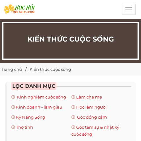
Toggl
navig
KIẾN THỨC CUỘC SỐNG
Trang chủ
Kiến thức cuộc sống
LỌC DANH MỤC
Kinh nghiệm cuộc sống
Làm cha mẹ
Kinh doanh - làm giàu
Học làm người
Kỹ Năng Sống
Góc đồng cảm
Thơ tình
Góc tâm sự & nhật ký
cuộc sống