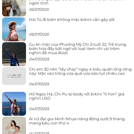
ngôn tình
05/07/2025
Hải Tú đi biển không mặc bikini vẫn gây sốt
05/07/2025
Gu ăn mặc của Phương Mỹ Chi ở tuổi 22: Trẻ trung,
biến hóa đầy bất ngờ với loạt item chỉ vài trăm
nghìn đã mua được
04/07/2025
Chị em 30 nên “tẩy chay” ngay 4 kiểu quần ống rộng
này: Mặc vào trông vừa quê vừa kéo tụt chiều cao
04/07/2025
Hồ Ngọc Hà, Chi Pu so body với bikini “tí hon” giá
nghìn USD
04/07/2025
Ái nữ đại gia Minh Nhựa năng động suốt 9 tháng
mang bầu con thứ 4
04/07/2025