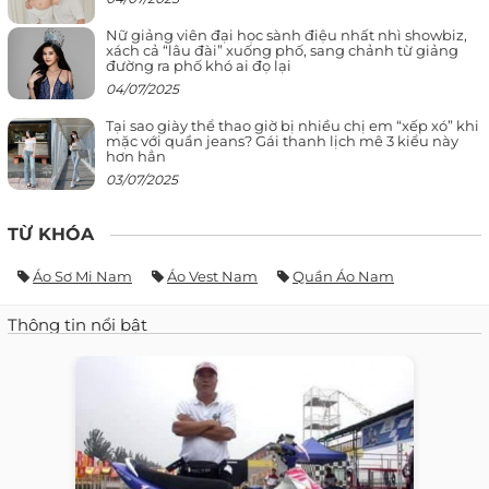
Nữ giảng viên đại học sành điệu nhất nhì showbiz,
xách cả “lâu đài” xuống phố, sang chảnh từ giảng
đường ra phố khó ai đọ lại
04/07/2025
Tại sao giày thể thao giờ bị nhiều chị em “xếp xó” khi
mặc với quần jeans? Gái thanh lịch mê 3 kiểu này
hơn hẳn
03/07/2025
TỪ KHÓA
Áo Sơ Mi Nam
Áo Vest Nam
Quần Áo Nam
Thông tin nổi bật