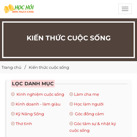
Toggl
navig
KIẾN THỨC CUỘC SỐNG
Trang chủ
Kiến thức cuộc sống
LỌC DANH MỤC
Kinh nghiệm cuộc sống
Làm cha mẹ
Kinh doanh - làm giàu
Học làm người
Kỹ Năng Sống
Góc đồng cảm
Thơ tình
Góc tâm sự & nhật ký
cuộc sống