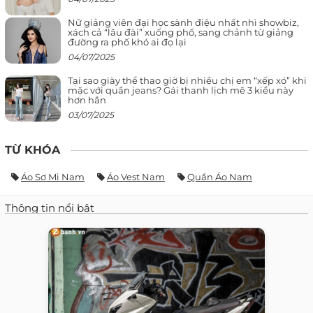
Nữ giảng viên đại học sành điệu nhất nhì showbiz,
xách cả “lâu đài” xuống phố, sang chảnh từ giảng
đường ra phố khó ai đọ lại
04/07/2025
Tại sao giày thể thao giờ bị nhiều chị em “xếp xó” khi
mặc với quần jeans? Gái thanh lịch mê 3 kiểu này
hơn hẳn
03/07/2025
TỪ KHÓA
Áo Sơ Mi Nam
Áo Vest Nam
Quần Áo Nam
Thông tin nổi bật