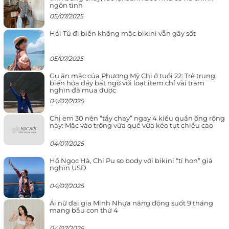
ngôn tình
05/07/2025
Hải Tú đi biển không mặc bikini vẫn gây sốt
05/07/2025
Gu ăn mặc của Phương Mỹ Chi ở tuổi 22: Trẻ trung,
biến hóa đầy bất ngờ với loạt item chỉ vài trăm
nghìn đã mua được
04/07/2025
Chị em 30 nên “tẩy chay” ngay 4 kiểu quần ống rộng
này: Mặc vào trông vừa quê vừa kéo tụt chiều cao
04/07/2025
Hồ Ngọc Hà, Chi Pu so body với bikini “tí hon” giá
nghìn USD
04/07/2025
Ái nữ đại gia Minh Nhựa năng động suốt 9 tháng
mang bầu con thứ 4
04/07/2025