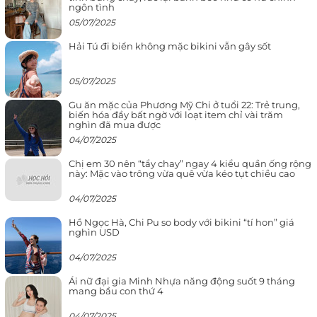
ngôn tình
05/07/2025
Hải Tú đi biển không mặc bikini vẫn gây sốt
05/07/2025
Gu ăn mặc của Phương Mỹ Chi ở tuổi 22: Trẻ trung,
biến hóa đầy bất ngờ với loạt item chỉ vài trăm
nghìn đã mua được
04/07/2025
Chị em 30 nên “tẩy chay” ngay 4 kiểu quần ống rộng
này: Mặc vào trông vừa quê vừa kéo tụt chiều cao
04/07/2025
Hồ Ngọc Hà, Chi Pu so body với bikini “tí hon” giá
nghìn USD
04/07/2025
Ái nữ đại gia Minh Nhựa năng động suốt 9 tháng
mang bầu con thứ 4
04/07/2025