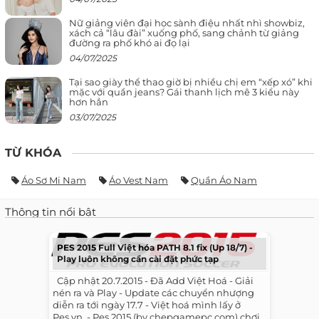
Nữ giảng viên đại học sành điệu nhất nhì showbiz,
xách cả “lâu đài” xuống phố, sang chảnh từ giảng
đường ra phố khó ai đọ lại
04/07/2025
Tại sao giày thể thao giờ bị nhiều chị em “xếp xó” khi
mặc với quần jeans? Gái thanh lịch mê 3 kiểu này
hơn hẳn
03/07/2025
TỪ KHÓA
Áo Sơ Mi Nam
Áo Vest Nam
Quần Áo Nam
Thông tin nổi bật
PES 2015 Full Việt hóa PATH 8.1 fix (Up 18/7) -
Play luôn không cần cài đặt phức tạp
​ ​ Cập nhật 20.7.2015 - Đã Add Việt Hoá - Giải
nén ra và Play - Update các chuyển nhượng
diễn ra tới ngày 17.7 - Việt hoá mình lấy ở
Pes.vn. - Pes 2015 (by chepgamepc.com) chơi