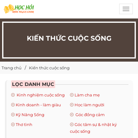
Toggl
navig
KIẾN THỨC CUỘC SỐNG
Trang chủ
Kiến thức cuộc sống
LỌC DANH MỤC
Kinh nghiệm cuộc sống
Làm cha mẹ
Kinh doanh - làm giàu
Học làm người
Kỹ Năng Sống
Góc đồng cảm
Thơ tình
Góc tâm sự & nhật ký
cuộc sống