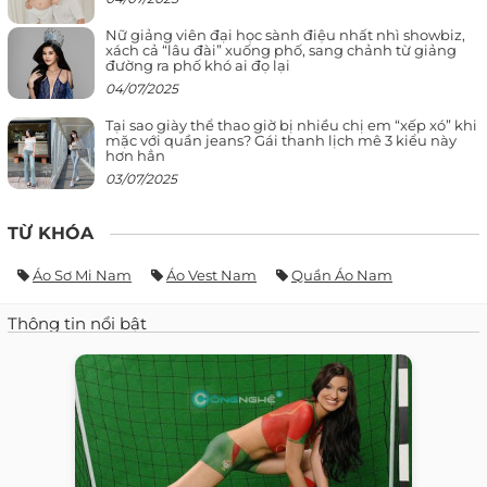
Nữ giảng viên đại học sành điệu nhất nhì showbiz,
xách cả “lâu đài” xuống phố, sang chảnh từ giảng
đường ra phố khó ai đọ lại
04/07/2025
Tại sao giày thể thao giờ bị nhiều chị em “xếp xó” khi
mặc với quần jeans? Gái thanh lịch mê 3 kiểu này
hơn hẳn
03/07/2025
TỪ KHÓA
Áo Sơ Mi Nam
Áo Vest Nam
Quần Áo Nam
Thông tin nổi bật