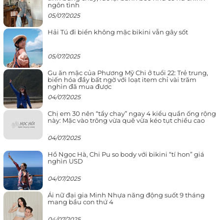
ngôn tình
05/07/2025
Hải Tú đi biển không mặc bikini vẫn gây sốt
05/07/2025
Gu ăn mặc của Phương Mỹ Chi ở tuổi 22: Trẻ trung,
biến hóa đầy bất ngờ với loạt item chỉ vài trăm
nghìn đã mua được
04/07/2025
Chị em 30 nên “tẩy chay” ngay 4 kiểu quần ống rộng
này: Mặc vào trông vừa quê vừa kéo tụt chiều cao
04/07/2025
Hồ Ngọc Hà, Chi Pu so body với bikini “tí hon” giá
nghìn USD
04/07/2025
Ái nữ đại gia Minh Nhựa năng động suốt 9 tháng
mang bầu con thứ 4
04/07/2025