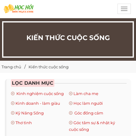
Toggl
navig
KIẾN THỨC CUỘC SỐNG
Trang chủ
Kiến thức cuộc sống
LỌC DANH MỤC
Kinh nghiệm cuộc sống
Làm cha mẹ
Kinh doanh - làm giàu
Học làm người
Kỹ Năng Sống
Góc đồng cảm
Thơ tình
Góc tâm sự & nhật ký
cuộc sống