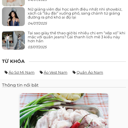
Nữ giảng viên đại học sành điệu nhất nhì showbiz,
xách cả “lâu đài” xuống phố, sang chảnh từ giảng
đường ra phố khó ai đọ lại
04/07/2025
Tại sao giày thể thao giờ bị nhiều chị em “xếp xó” khi
mặc với quần jeans? Gái thanh lịch mê 3 kiểu này
hơn hẳn
03/07/2025
TỪ KHÓA
Áo Sơ Mi Nam
Áo Vest Nam
Quần Áo Nam
Thông tin nổi bật