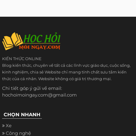
KIẾN THỨC ONLINE
Blog kiến thức, chuyên về tất cả các lĩnh vực giáo dục, cuộc sống,
kinh nghiệm, chia sẻ Website chỉ mang tính chất sưu tầm kiến
thức của cá nhân. Website không có giá trị thương mại.
Chi tiết góp ý gửi về email:
hochoimoingay.com@gmail.com
CHỌN NHANH
Xe
Công nghệ